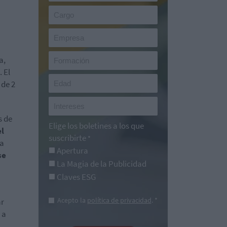
a,
 El
 de 2
s de
Elige los boletines a los que
el
suscribirte
*
ta
Apertura
se
La Magia de la Publicidad
Claves ESG
Acepto la
política de privacidad
. *
ar
 a