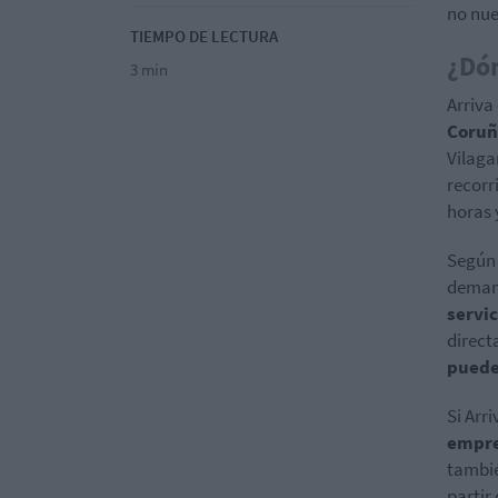
no nue
TIEMPO DE LECTURA
¿Dón
3 min
Arriva
Coruñ
Vilaga
recorr
horas 
Según 
demand
servic
direct
puede
Si Arri
empre
tambié
partir