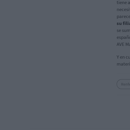
tiene 
necesi
parece
su fil
se sum
españo
AVE Ma
Y en c
materi
Renf