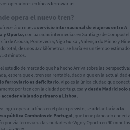
vos operadores en líneas ferroviarias.
de opera el nuevo tren?
 ofrecerá un nuevo
servicio internacional de viajeros entre A
a y Oporto,
con paradas intermedias en Santiago de Compostel
rcía de Arousa, Pontevedra, Vigo Guixar, Valença do Minho y Nine.
ido total, de unos 337 kilómetros, se haría en un tiempo estimado
y 50 minutos.
el estudio de mercado que ha hecho Arriva sobre las perspectiva
a, espera que el tren sea rentable, dado a que en la actualidad
io ferroviario es deficitario
. Vigo es la única ciudad que conec
amente por tren con la ciudad portuguesa
y desde Madrid solo 
 acceder viajando primero a Lisboa.
va logra operar la línea en el plazo previsto, se adelantaría
a la
sa pública Comboios de Portugal
, que tiene planeado conect
n por vía ferroviaria las ciudades de Vigo y Oporto en 90 minutos
 del año 2020.