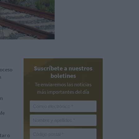
Suscríbete a nuestros
roceso
boletines
n
Te enviaremos las noticias
más importantes del día
an
nfe
tar o