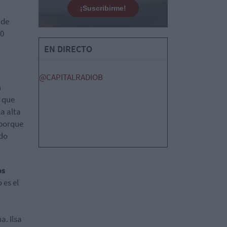
¡Suscribirme!
 de
00
EN DIRECTO
@CAPITALRADIOB
a
 que
a alta
 porque
ndo
os
 es el
a. Ilsa