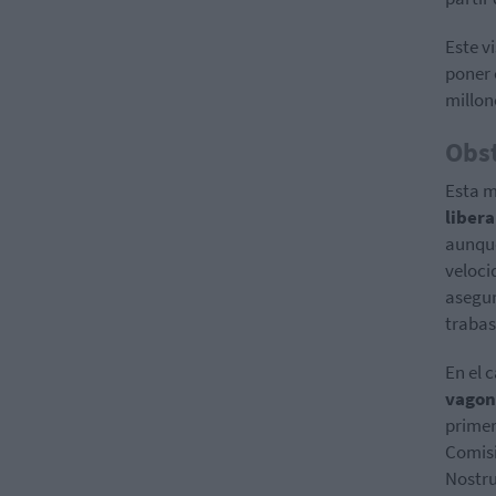
Este v
poner 
millon
Obst
Esta 
libera
aunque
veloci
asegur
trabas
En el 
vagon
primer
Comisi
Nostrum