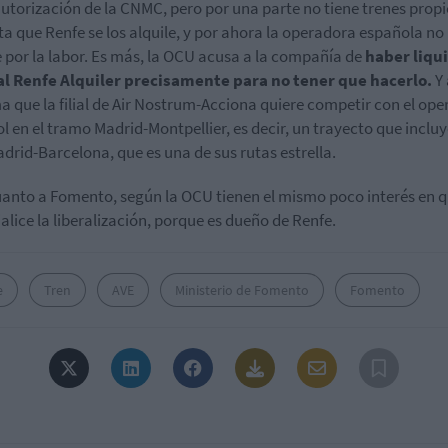
autorización de la CNMC, pero por una parte no tiene trenes propi
ta que Renfe se los alquile, y por ahora la operadora española no
 por la labor. Es más, la OCU acusa a la compañía de
haber liqu
ial Renfe Alquiler precisamente para no tener que hacerlo.
Y 
a que la filial de Air Nostrum-Acciona quiere competir con el op
l en el tramo Madrid-Montpellier, es decir, un trayecto que incluy
drid-Barcelona, que es una de sus rutas estrella.
uanto a Fomento, según la OCU tienen el mismo poco interés en q
alice la liberalización, porque es dueño de Renfe.
e
Tren
AVE
Ministerio de Fomento
Fomento