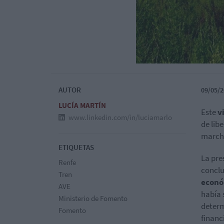
AUTOR
09/05/2
LUCÍA MARTÍN
Este
v
www.linkedin.com/in/luciamarlo
de lib
marcha
ETIQUETAS
La pre
Renfe
conclu
Tren
econó
AVE
había 
Ministerio de Fomento
determ
Fomento
financ