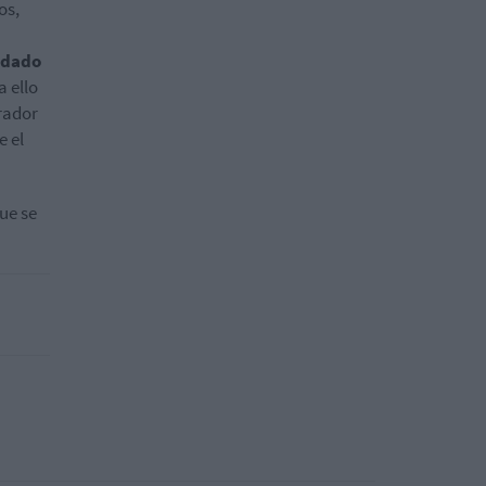
os,
idado
a ello
erador
e el
ue se