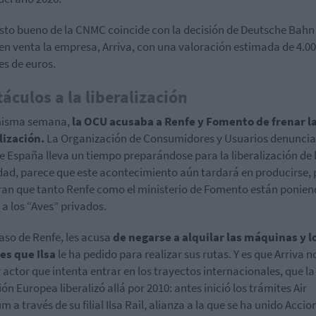
isto bueno de la CNMC coincide con la decisión de Deutsche Bahn
en venta la empresa, Arriva, con una valoración estimada de 4.0
es de euros.
áculos a la liberalización
misma semana,
la OCU acusaba a Renfe y Fomento de frenar l
lización.
La Organización de Consumidores y Usuarios denuncia
 España lleva un tiempo preparándose para la liberalización de l
dad, parece que este acontecimiento aún tardará en producirse,
an que tanto Renfe como el ministerio de Fomento están ponie
 a los “Aves” privados.
caso de Renfe, les acusa
de negarse a alquilar las máquinas y l
es que Ilsa
le ha pedido para realizar sus rutas. Y es que Arriva no
 actor que intenta entrar en los trayectos internacionales, que la
ón Europea liberalizó allá por 2010: antes inició los trámites Air
 a través de su filial Ilsa Rail, alianza a la que se ha unido Accion