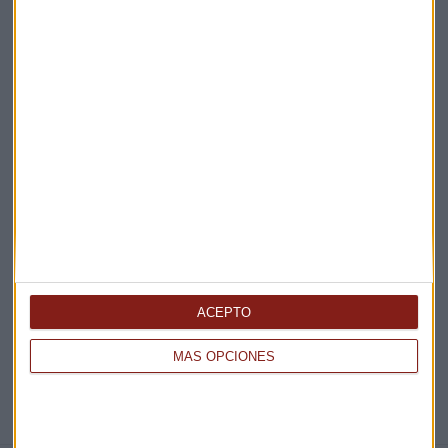
Claves ESG
Acepto la
política de privacidad
. *
¡Suscribirme!
EN DIRECTO
@CAPITALRADIOB
ACEPTO
MÁS OPCIONES