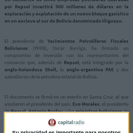
por Repsol invertirá 900 millones de dólares en la
exploración y explotación de un nuevo bloque gasístico
en un enclave al sur de Bolivia denominado Iñiguazu.
El presidente de
Yacimientos Petrolíferos Fiscales
Bolivianos
(YPFB), Oscar Barriga, ha firmado un
compromiso de inversión con los representantes del
consorcio que, además de
Repsol
, está integrado por la
anglo-holandesa Shell,
la
anglo-argentina PAE
y dos
subsidiarias de la petrolera estatal de Bolivia.
El documento se firmó en un evento en Santa Cruz al que
asistieron el presidente del país,
Evo Morales
; el presidente
de
Repsol, Antonio Brufau
, y los
ministros bolivianos
de
Exteriores
y de
Hidrocarburos
.
Su privacidad es importante para nosotros