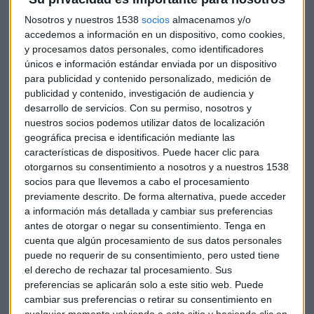
En el evento se anunciaron los términos del contrato de
Nosotros y nuestros 1538
socios
almacenamos y/o
servicios bajo el cual se desarrollará la operación del bloque
accedemos a información en un dispositivo, como cookies,
Iñiguazu, que cuenta con una extensión de
644 kilómetros
y procesamos datos personales, como identificadores
cuadrados.
únicos e información estándar enviada por un dispositivo
para publicidad y contenido personalizado, medición de
publicidad y contenido, investigación de audiencia y
desarrollo de servicios.
Con su permiso, nosotros y
El área tiene un potencial de tres billones de pies de cúbicos
nuestros socios podemos utilizar datos de localización
de gas y si la exploración tiene éxito, aportará una renta al
geográfica precisa e identificación mediante las
Estado de
6.000 millones de dólares
en los próximos años.
características de dispositivos. Puede hacer clic para
otorgarnos su consentimiento a nosotros y a nuestros 1538
socios para que llevemos a cabo el procesamiento
YPFB también ha firmado compromisos de inversión con la
previamente descrito. De forma alternativa, puede acceder
brasileña
Petrobras
y YPFB Chaco para la exploración y
a información más detallada y cambiar sus preferencias
explotación de gas en las áreas San Telmo Norte y Astillero.
antes de otorgar o negar su consentimiento.
Tenga en
cuenta que algún procesamiento de sus datos personales
puede no requerir de su consentimiento, pero usted tiene
el derecho de rechazar tal procesamiento. Sus
En
San Telmo
, el compromiso de inversión asciende a
200
preferencias se aplicarán solo a este sitio web. Puede
millones de dólares
y se calcula que tendrá una
cambiar sus preferencias o retirar su consentimiento en
producción de
10 millones de metros cúbicos
diarios de
cualquier momento volviendo a este sitio y haciendo clic en