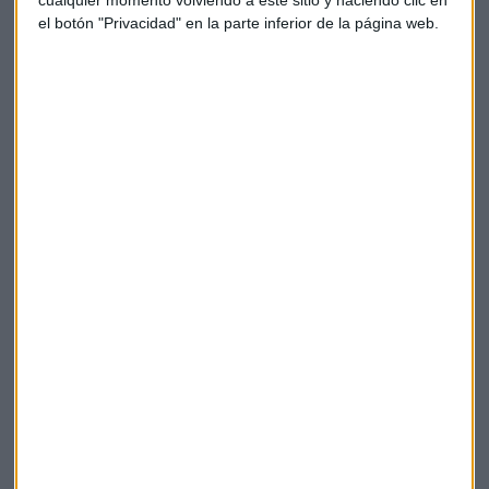
gas.
el botón "Privacidad" en la parte inferior de la página web.
En
Astillero
se proyecta invertir
489 millones de dólares
y
alcanzar una producción de
4,6 millones de metros
cúbicos
diarios de gas.
Bolivia
Repsol
Gas
Petroleras
Evo morales
Iñiguazo
Suscríbete a nuestros boletines
Te enviaremos las noticias más importantes del día