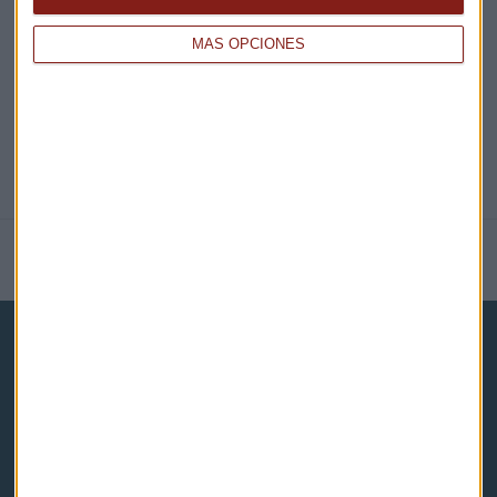
@CAPITALRADIOB
MÁS OPCIONES
NOTICIAS RELACIONADAS
Capital Radio