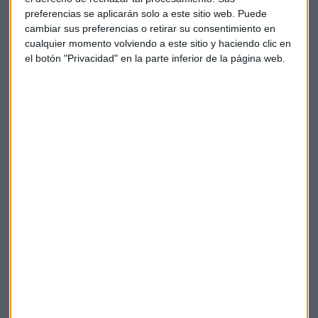
los resultados: “Estamos mostrando
solidez y resiliencia
preferencias se aplicarán solo a este sitio web. Puede
en un escenario sin precedentes, a la vez que ponemos en
cambiar sus preferencias o retirar su consentimiento en
marcha proyectos innovadores para lograr un mundo más
cualquier momento volviendo a este sitio y haciendo clic en
el botón "Privacidad" en la parte inferior de la página web.
descarbonizado desplegando todas las tecnologías
posibles, ya que todas las fuentes de energía son necesarias
para responder a este reto de manera justa y eficaz”.
Repsol
Resultados