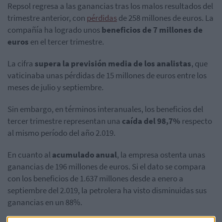
Repsol regresa a las ganancias tras los malos resultados del
trimestre anterior, con
pérdidas
de 258 millones de euros. La
compañía ha logrado unos
beneficios de 7 millones de
euros
en el tercer trimestre.
La cifra
supera la previsión media de los analistas
, que
vaticinaba unas pérdidas de 15 millones de euros entre los
meses de julio y septiembre.
Sin embargo, en términos interanuales, los beneficios del
tercer trimestre representan una
caída del 98,7%
respecto
al mismo período del año 2.019.
En cuanto al
acumulado anual
, la empresa ostenta unas
ganancias de 196 millones de euros. Si el dato se compara
con los beneficios de 1.637 millones desde a enero a
septiembre del 2.019, la petrolera ha visto disminuidas sus
ganancias en un 88%.