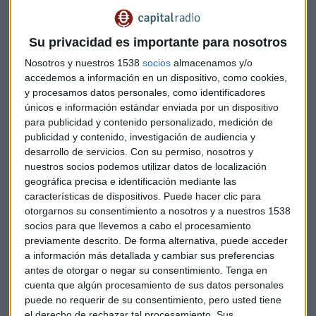
Respecto a este último dato, la compañía justifica que la
pandemia ha provocado una
fuerte caída de los precios
del crudo
y del gas, que para los primeros nueve meses del
Su privacidad es importante para nosotros
año tuvo un impacto negativo en los inventarios de la
Nosotros y nuestros 1538
socios
almacenamos y/o
compañía de -1.048 millones de euros. A ello, además, se
accedemos a información en un dispositivo, como cookies,
sumó un histórico descenso de la demanda en todo el
y procesamos datos personales, como identificadores
mundo.
únicos e información estándar enviada por un dispositivo
para publicidad y contenido personalizado, medición de
Reducción de 882 millones de deuda
publicidad y contenido, investigación de audiencia y
desarrollo de servicios.
Con su permiso, nosotros y
Pese al complicado entorno operativo derivado de la
nuestros socios podemos utilizar datos de localización
pandemia, la multinacional ha logrado
reducir su deuda
geográfica precisa e identificación mediante las
neta
en 882 millones de euros, hasta situarla en 3.338
características de dispositivos. Puede hacer clic para
otorgarnos su consentimiento a nosotros y a nuestros 1538
millones.
socios para que llevemos a cabo el procesamiento
previamente descrito. De forma alternativa, puede acceder
Por otro lado, en el marco del Plan de Resiliencia de la
a información más detallada y cambiar sus preferencias
compañía, Repsol ha ha generado 2.122 millones de euros
antes de otorgar o negar su consentimiento.
Tenga en
de
caja operativa
hasta septiembre.
cuenta que algún procesamiento de sus datos personales
puede no requerir de su consentimiento, pero usted tiene
El consejero delegado de Repsol, Josu Jon Imaz, valora así
el derecho de rechazar tal procesamiento. Sus