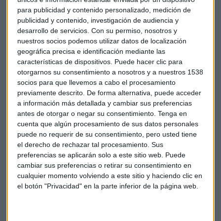
para publicidad y contenido personalizado, medición de
La cifra total de negocio de ACS creció un 6% entre los
publicidad y contenido, investigación de audiencia y
pasados meses de enero y marzo, hasta sumar 8.570
desarrollo de servicios.
Con su permiso, nosotros y
millones de euros, gracias a dicha actividad en el exterior, a
nuestros socios podemos utilizar datos de localización
la devaluación del euro y la consolidación de la filial de
geográfica precisa e identificación mediante las
servicios Clece. El beneficio bruto de explotación (Ebitda),
características de dispositivos. Puede hacer clic para
de su lado, se situó en 643 millones de euros, lo que arroja
otorgarnos su consentimiento a nosotros y a nuestros 1538
socios para que llevemos a cabo el procesamiento
una progresión del 9,4%.
previamente descrito. De forma alternativa, puede acceder
a información más detallada y cambiar sus preferencias
En el capítulo financiero, al cierre del pasado mes de marzo
antes de otorgar o negar su consentimiento.
Tenga en
la compañía soportaba un endeudamiento financiero neto
cuenta que algún procesamiento de sus datos personales
de 3.827 millones de euros, importe que supone un recorte
puede no requerir de su consentimiento, pero usted tiene
del 16,4 % derivado de la estrategia de rotación de activos y
el derecho de rechazar tal procesamiento. Sus
reestructuración de pasivo que lleva a cabo el grupo.
preferencias se aplicarán solo a este sitio web. Puede
cambiar sus preferencias o retirar su consentimiento en
cualquier momento volviendo a este sitio y haciendo clic en
el botón "Privacidad" en la parte inferior de la página web.
Descárgate ya la
app de Capital Radio para Android