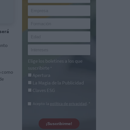
 será
unto
Elige los boletines a los que
suscribirte
*
o como
Apertura
de
La Magia de la Publicidad
Claves ESG
Acepto la
política de privacidad
. *
¡Suscribirme!