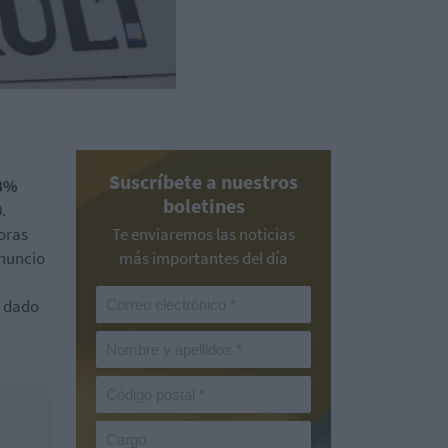
Suscríbete a nuestros
18%
boletines
.
horas
Te enviaremos las noticias
anuncio
más importantes del día
, dado
l