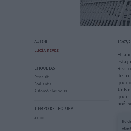
AUTOR
16/07/2
LUCÍA REYES
El fab
esta j
ETIQUETAS
Reacci
de la 
Renault
que no
Stellantis
Unive
Automóviles bolsa
que es
anális
TIEMPO DE LECTURA
2 min
Roldá
Alber