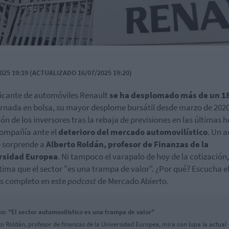
025 19:19 (ACTUALIZADO 16/07/2025 19:20)
ricante de automóviles Renault
se ha desplomado más de un 
ornada en bolsa, su mayor desplome bursátil desde marzo de 2020
ón de los inversores tras la rebaja de previsiones en las últimas 
compañía ante el
deterioro del mercado automovilístico
. Un 
 sorprende a
Alberto Roldán, profesor de Finanzas de la
rsidad Europea
. Ni tampoco el varapalo de hoy de la cotización
tima que el sector "es una trampa de valor". ¿Por qué? Escucha e
is completo en este
podcast
de Mercado Abierto.
n: "El sector automovilistico es una trampa de valor"
to Roldán, profesor de finanzas de la Universidad Europea, mira con lupa la actual