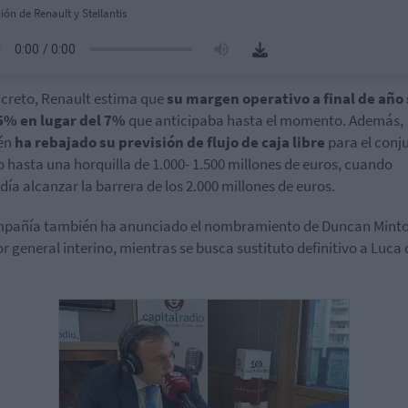
ión de Renault y Stellantis
creto, Renault estima que
su margen operativo a final de año
5% en lugar del 7%
que anticipaba hasta el momento. Además,
én
ha rebajado su previsión de flujo de caja libre
para el conj
o hasta una horquilla de 1.000- 1.500 millones de euros, cuando
día alcanzar la barrera de los 2.000 millones de euros.
mpañía también ha anunciado el nombramiento de Duncan Mint
or general interino, mientras se busca sustituto definitivo a Luca 