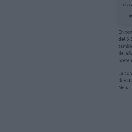
situac
En con
del 6,
tambi
del añ
preten
La co
direct
Meo.