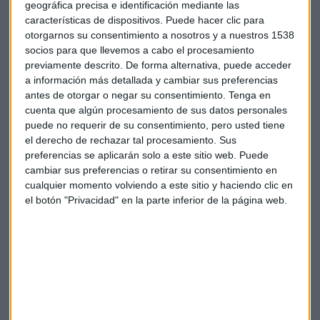
geográfica precisa e identificación mediante las
También los cuidados de un fisio online. Desde la aplicación,
características de dispositivos. Puede hacer clic para
un equipo de
fisioterapeutas especializados en
otorgarnos su consentimiento a nosotros y a nuestros 1538
socios para que llevemos a cabo el procesamiento
rehabilitación digital
valora el estado de salud del
previamente descrito. De forma alternativa, puede acceder
asegurado a través de una videoconsulta y crea un plan
a información más detallada y cambiar sus preferencias
personalizado. Gracias a la cámara del móvil y a los
antes de otorgar o negar su consentimiento.
Tenga en
algoritmos de la inteligencia artificial de la plataforma, los
cuenta que algún procesamiento de sus datos personales
fisioterapeutas tutorizan y corrigen la ejecución de los
puede no requerir de su consentimiento, pero usted tiene
ejercicios en tiempo real.
el derecho de rechazar tal procesamiento. Sus
preferencias se aplicarán solo a este sitio web. Puede
Y, no menos importante, un servicio denominado “
Cuida tu
cambiar sus preferencias o retirar su consentimiento en
cualquier momento volviendo a este sitio y haciendo clic en
mente
”, con el que los asegurados pueden controlar sus
el botón "Privacidad" en la parte inferior de la página web.
propios indicadores de salud mental, solicitar una primera
orientación psicológica por chat, posteriores
consultas de
psicología
o psiquiatría y acceder a recursos para el
cuidado del bienestar emocional.
Todo ello, complementado con
seis planes de prevención
:
dejar de fumar, pérdida de peso, prevención del cáncer de