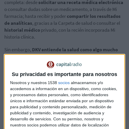
completa: desde
solicitar una receta médica electrónica
o consultar dudas sobre un medicamento, a través de Mi
farmacia; hasta recibir y poder
compartir los resultados
de analíticas
, gracias a la Carpeta de salud o consultar el
historial médico
privado, con la recién incorporada Mi
historia clínica.
Sin embargo,
DKV entiende la salud como algo mucho
más amplio
, que implica cuidar la alimentación,
recuperarse de una lesión, ayudar con el cuidado de un
bebé, trabajar la salud mental y alejarse de malos hábitos.
Su privacidad es importante para nosotros
Por ello, Quiero cuidarme más incorpora los servicios de un
Nosotros y nuestros 1538
socios
almacenamos y/o
accedemos a información en un dispositivo, como cookies,
coach de salud
para mejorar la actividad física, colesterol
y procesamos datos personales, como identificadores
o dejar de fumar, entre otros, y de una
comadrona digital
únicos e información estándar enviada por un dispositivo
para mujeres embarazadas o que acaban de ser madres y
para publicidad y contenido personalizado, medición de
necesitan contactar con una comadrona para resolver
publicidad y contenido, investigación de audiencia y
dudas sobre los cuidados del bebé, la lactancia, y otros
desarrollo de servicios.
Con su permiso, nosotros y
aspectos de su salud.
nuestros socios podemos utilizar datos de localización