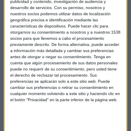
publicidad y contenido, investigación de audiencia y
participantes llegaron a multiplicar por siete la duración de
desarrollo de servicios.
Con su permiso, nosotros y
sus relaciones sexuales.
"Pasaron de una media de 2
nuestros socios podemos utilizar datos de localización
minutos a 14 minutos cuando acabaron con el
geográfica precisa e identificación mediante las
programa"
, asegura la creadora de la marca.
características de dispositivos. Puede hacer clic para
otorgarnos su consentimiento a nosotros y a nuestros 1538
Así es el proceso de financiación para
socios para que llevemos a cabo el procesamiento
previamente descrito. De forma alternativa, puede acceder
un producto destinado a mejorar la
a información más detallada y cambiar sus preferencias
sexualidad
antes de otorgar o negar su consentimiento.
Tenga en
cuenta que algún procesamiento de sus datos personales
MyHixel es una startup española que empezó hace dos años
puede no requerir de su consentimiento, pero usted tiene
y el producto salió a la venta en junio de 2019. El objetivo de
el derecho de rechazar tal procesamiento. Sus
Patricia López era
acercar la salud sexual a aquellos
preferencias se aplicarán solo a este sitio web. Puede
hombres que por vergüenza prefieren evitar acudir a
cambiar sus preferencias o retirar su consentimiento en
cualquier momento volviendo a este sitio y haciendo clic en
un especialista.
Por eso, el producto se vende a través de
el botón "Privacidad" en la parte inferior de la página web.
internet y ofrece un programa de entrenamiento virtual. "El
31% de la población mundial masculina sufre faltas de
control en la eyaculación y el 80% no quiere acudir a un
profesional por vergüenza", asegura.