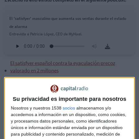
El 'satisfyer' masculino que aumenta sus ventas durante el estado
de alarma
Entrevista a Patricia López, CEO de MyHixel.
El satisfyer español contra la eyaculación precoz
valorado en 2 millones
Se trata de un masturbador masculino que viene
acompañado de una app móvil con ejercicios para aprender
a controlar la eyaculación.
"Se entrena en un entorno
Su privacidad es importante para nosotros
parecido al de una relación sexual real"
, señala López.
Nosotros y nuestros 1538
socios
almacenamos y/o
accedemos a información en un dispositivo, como cookies,
Combinados ambos productos, en un programa de ocho
y procesamos datos personales, como identificadores
semanas, los hombres aprenden a controlar su cuerpo.
únicos e información estándar enviada por un dispositivo
Según la última investigación de la empresa, los
para publicidad y contenido personalizado, medición de