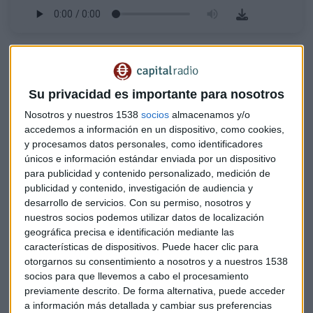
La valoración extremadamente elevada genera demasiada
incertidumbre para algunos analistas como Julián Coca,
asesor de inversiones en Alterarea, quien considera que la
Su privacidad es importante para nosotros
subida que hemos visto en los primeros días de su estreno se
Nosotros y nuestros 1538
socios
almacenamos y/o
debe más bien a la euforia y a las pocas acciones en
accedemos a información en un dispositivo, como cookies,
circulación que hay de la compañía que a su verdadero
y procesamos datos personales, como identificadores
valor.
únicos e información estándar enviada por un dispositivo
para publicidad y contenido personalizado, medición de
SpaceX planea emitir bonos por 20.000
publicidad y contenido, investigación de audiencia y
desarrollo de servicios.
Con su permiso, nosotros y
millones de dólares para refinanciar
nuestros socios podemos utilizar datos de localización
deuda
geográfica precisa e identificación mediante las
características de dispositivos. Puede hacer clic para
Que Elon Musk es lo que mueve
SpaceX
no hay duda de ello.
otorgarnos su consentimiento a nosotros y a nuestros 1538
Como no hay duda de que sus
valoraciones son
socios para que llevemos a cabo el procesamiento
demasiado elevadas
para el posible valor real de la
previamente descrito. De forma alternativa, puede acceder
compañía. No sería ninguna sorpresa que en dos años la
a información más detallada y cambiar sus preferencias