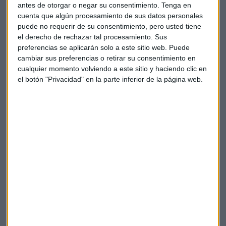
compañía pasara del 'espacio al subsuelo', como ya
antes de otorgar o negar su consentimiento.
Tenga en
cuenta que algún procesamiento de sus datos personales
advierte Ignacio Vacchiano, de
Leverage Shares
, "ha
puede no requerir de su consentimiento, pero usted tiene
pasado en otras ocasiones".
el derecho de rechazar tal procesamiento. Sus
preferencias se aplicarán solo a este sitio web. Puede
Más allá de la bolsa, hoy hemos conocido que SpaceX
cambiar sus preferencias o retirar su consentimiento en
planea emitir bonos por 20.000 millones de dólares para
cualquier momento volviendo a este sitio y haciendo clic en
refinanciar deuda. Algo a lo que el
responsable de Operativa
el botón "Privacidad" en la parte inferior de la página web.
Dax,
Alberto Iturralde
, recomienda prestar atención y
advierte de que lo que estamos presenciando con SpaceX en
el mercado es algo similar a lo que "le pasó a Elon Musk con
Tesla".