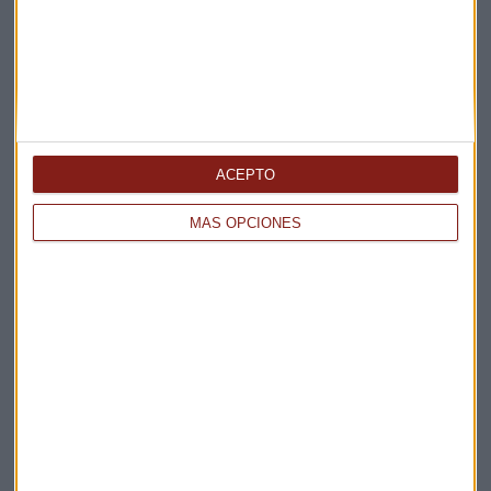
Claves ESG
Acepto la
política de privacidad
. *
¡Suscribirme!
ACEPTO
MÁS OPCIONES
EN DIRECTO
@CAPITALRADIOB