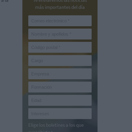
 a la
Te enviaremos las noticias
más importantes del día
Elige los boletines a los que