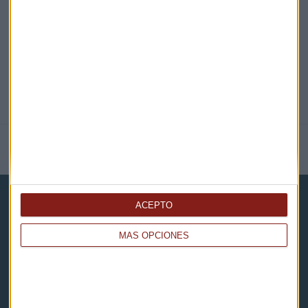
@CAPITALRADIOB
NOTICIAS RELACIONADAS
ACEPTO
MÁS OPCIONES
Capital Radio
Noticias