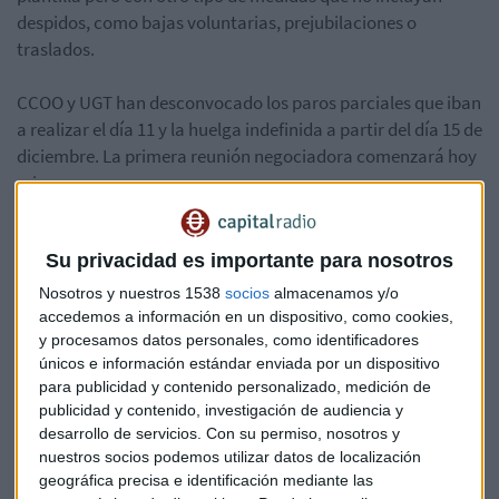
despidos, como bajas voluntarias, prejubilaciones o
traslados.
CCOO y UGT han desconvocado los paros parciales que iban
a realizar el día 11 y la huelga indefinida a partir del día 15 de
diciembre. La primera reunión negociadora comenzará hoy
mismo.
El ajuste forma parte de uno más amplio que afectará a
Su privacidad es importante para nosotros
6.000 trabajadores en todo el mundo (alrededor del 22% de
su fuerza laboral) anunciado a principios de noviembre, en
Nosotros y nuestros 1538
socios
almacenamos y/o
un intento de agilizar y simplificar su estructura, con el
accedemos a información en un dispositivo, como cookies,
y procesamos datos personales, como identificadores
objetivo de tener sólo una tecnología por segmento de
únicos e información estándar enviada por un dispositivo
mercado en 2020.
para publicidad y contenido personalizado, medición de
publicidad y contenido, investigación de audiencia y
desarrollo de servicios.
Con su permiso, nosotros y
nuestros socios podemos utilizar datos de localización
Siemens gamesa
geográfica precisa e identificación mediante las