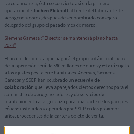
De esta manera, ésta se convierte así en la primera
operación de
Jochen Eickholt
al frente del fabricante de
aerogeneradores, después de ser nombrado consejero
delegado del grupo el pasado mes de marzo.
Siemens Gamesa :"El sector se mantendrá plano hasta
2024"
El precio de compra que pagará el grupo británico al cierre
de la operación será de 580 millones de euros y estará sujeto
a los ajustes post cierre habituales. Además, Siemens
Gamesa y SSER han celebrado un
acuerdo de
colaboración
que lleva aparejados ciertos derechos para el
suministro de aerogeneradores y de servicios de
mantenimiento a largo plazo para una parte de los parques
eólicos instalados y operados por SSER en los próximos
años, procedentes de la cartera objeto de venta.
Con esta compra, SSE entra en el Sur de Europa, región que