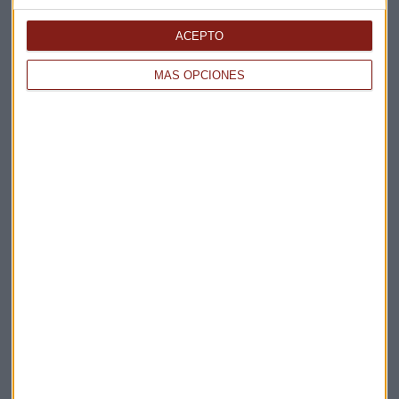
ACEPTO
MÁS OPCIONES
Elige los boletines a los que suscribirte
*
Apertura
La Magia de la Publicidad
Claves ESG
Acepto la
política de privacidad
. *
¡Suscribirme!