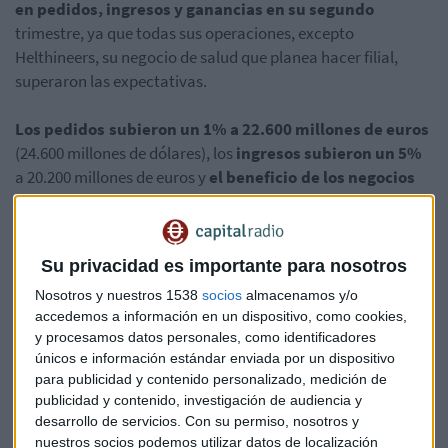
en pedidos, ingresos y ganancias en su segundo
trimestre, ya que todas sus operaciones, excepto
Helthineers, su negocio de salud que planea hacer filial,
superaron las expectativas.
Los pedidos subieron un 1% a 22.600 millones de euros
(24.600 millones de dólares), los
ingresos subieron un 5%
a 20.200 millones de euros y
el beneficio de los negocios
industriales sube un 18
% a 2,49 mil millones, lo que le dio
un margen de beneficio del 12,1%.
Su privacidad es importante para nosotros
Todas estas cifras superan las estimaciones medias en un
Nosotros y nuestros 1538
socios
almacenamos y/o
accedemos a información en un dispositivo, como cookies,
sondeo de Reuters, aunque el beneficio de 588 millones de
y procesamos datos personales, como identificadores
euros de Healthineers perdió el promedio de encuestas de
únicos e información estándar enviada por un dispositivo
620 millones de euros. El grupo
reiteró sus previsiones
para publicidad y contenido personalizado, medición de
para todo el año hasta finales de septiembre
y dijo que
publicidad y contenido, investigación de audiencia y
se concentraría en integrar Mentor Graphics y lograr que
desarrollo de servicios.
Con su permiso, nosotros y
Siemens Gamesa Renewable Energy comience bien.
nuestros socios podemos utilizar datos de localización