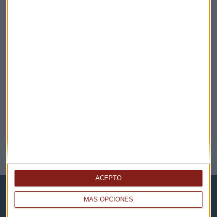
EN DIRECTO
@CAPITALRADIOB
NOTICIAS RELACIONADAS
ACEPTO
MÁS OPCIONES