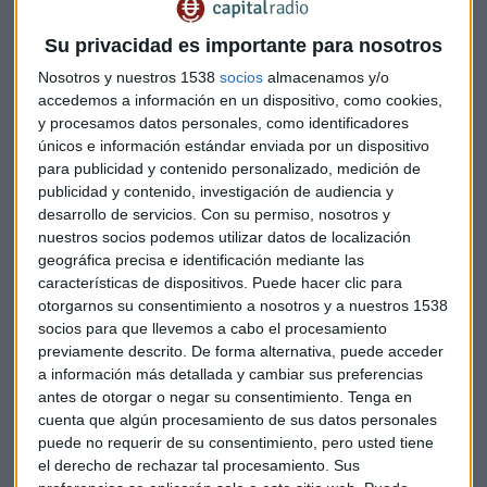
donde espera ingresar unos 25 millones de euros gracias al
Su privacidad es importante para nosotros
nuevo coliseo del Paseo de la Castellana madrileña.
Nosotros y nuestros 1538
socios
almacenamos y/o
Sin embargo, la factura de la obra alcanza importantes
accedemos a información en un dispositivo, como cookies,
cifras. El conjunto presidido por Florentino Pérez cerró la
y procesamos datos personales, como identificadores
financiación para la remodelación del Estadio Santiago
únicos e información estándar enviada por un dispositivo
para publicidad y contenido personalizado, medición de
Bernabéu por un
importe total de 575 millones de euros,
publicidad y contenido, investigación de audiencia y
a un plazo de 30 años
, con un interés fijo del 2,5% y sin
desarrollo de servicios.
Con su permiso, nosotros y
garantías hipotecarias.
nuestros socios podemos utilizar datos de localización
geográfica precisa e identificación mediante las
Un acuerdo que obligará al Real Madrid a abonar
una cuota
características de dispositivos. Puede hacer clic para
anual de 29,5 millones de euros
desde el 30 de julio de
otorgarnos su consentimiento a nosotros y a nuestros 1538
2023 hasta el 30 de julio de 2049.
socios para que llevemos a cabo el procesamiento
previamente descrito. De forma alternativa, puede acceder
Una financiación que ha sido estructurada por J. P. Morgan
a información más detallada y cambiar sus preferencias
y Bank of America Merrill Lynch con la colaboración de
antes de otorgar o negar su consentimiento.
Tenga en
cuenta que algún procesamiento de sus datos personales
Banco Santander y de Société Générale.
puede no requerir de su consentimiento, pero usted tiene
el derecho de rechazar tal procesamiento. Sus
Resultados