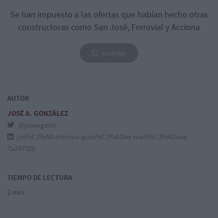
Se han impuesto a las ofertas que habían hecho otras
constructoras como San José, Ferrovial y Acciona
Guardar
AUTOR
JOSÉ A. GONZÁLEZ
@joseagzlez
jos%C3%A9-antonio-gonz%C3%A1lez-mart%C3%ADnez-
7a24732b
TIEMPO DE LECTURA
2 min