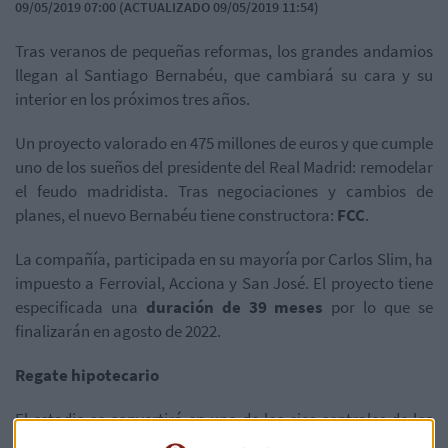
09/05/2019 07:00 (ACTUALIZADO 09/05/2019 11:54)
Tras veranos de pequeñas reformas, los grandes andamios
llegan al Santiago Bernabéu, que cambiará su cara y su
interior en los próximos tres años.
Un proyecto valorado en 475 millones de euros y que cumple
uno de los sueños del presidente del Real Madrid: remodelar
el feudo madridista. Tras negociaciones y cambios de
planes, el nuevo Bernabéu tiene constructora:
FCC
.
La compañía, participada en su mayoría por Carlos Slim, ha
impuesto a Ferrovial, Acciona y San José. El proyecto tiene
especificada una
duración de 39 meses
por lo que se
finalizarán en agosto de 2022.
Regate hipotecario
El estadio se convertirá en uno de los ejes centrales de los
ingresos del conjunto madrileño en la próxima década