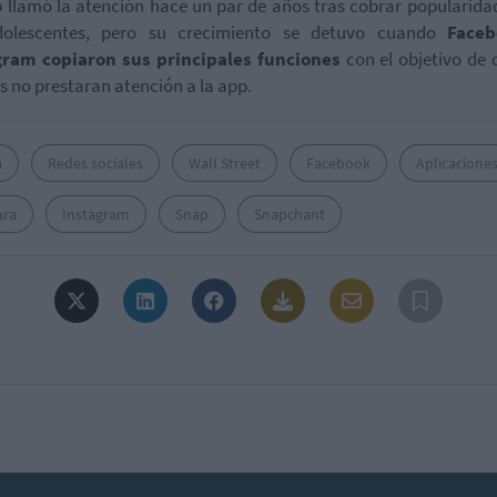
 llamó la atención hace un par de años tras cobrar popularida
dolescentes, pero su crecimiento se detuvo cuando
Face
gram copiaron sus principales funciones
con el objetivo de 
s no prestaran atención a la app.
a
Redes sociales
Wall Street
Facebook
Aplicacione
ra
Instagram
Snap
Snapchant