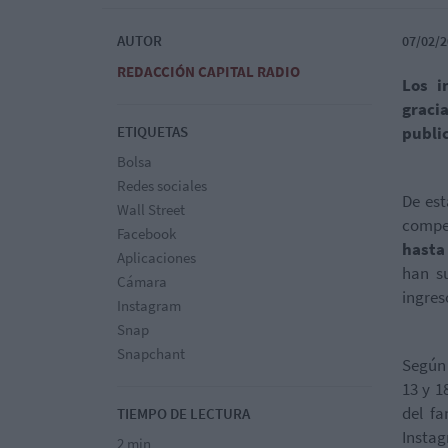
AUTOR
07/02/2
REDACCIÓN CAPITAL RADIO
Los i
graci
ETIQUETAS
public
Bolsa
Redes sociales
De est
Wall Street
compe
Facebook
hasta
Aplicaciones
han s
Cámara
ingres
Instagram
Snap
Snapchant
Según 
13 y 1
del f
TIEMPO DE LECTURA
Instag
2 min