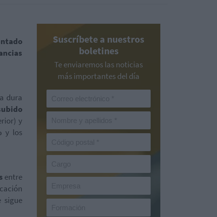
Suscríbete a nuestros
entado
boletines
ancias
Te enviaremos las noticias
más importantes del día
la dura
subido
rior) y
%
y los
s
entre
icación
 sigue