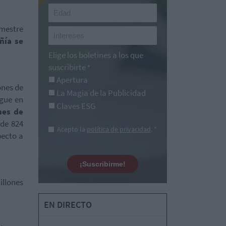
imestre
ñía se
Elige los boletines a los que
suscribirte
*
Apertura
ones de
La Magia de la Publicidad
igue en
Claves ESG
nes de
 de 824
Acepto la
política de privacidad
. *
ecto a
¡Suscribirme!
illones
EN DIRECTO