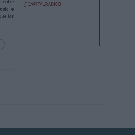
d entre
@CAPITALRADIOB
book e
que los
s