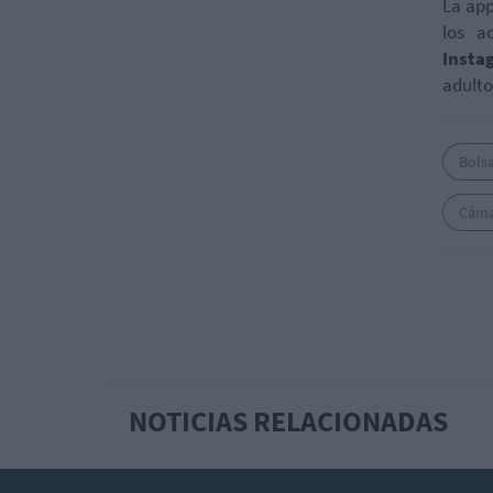
La app
los a
Insta
adulto
Bols
Cáma
NOTICIAS RELACIONADAS