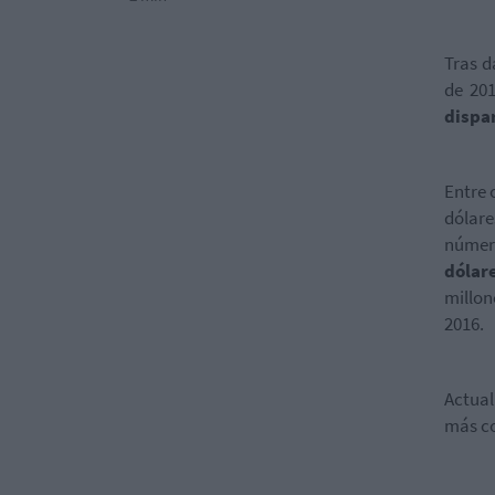
Tras d
de 20
dispa
Entre 
dólare
númer
dólar
millon
2016.
Actua
más co