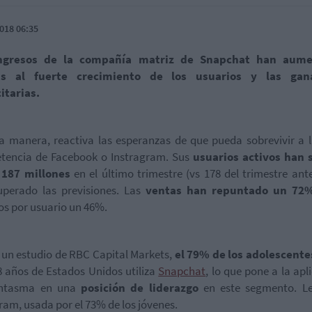
018 06:35
ngresos de la compañía matriz de Snapchat han aum
as al fuerte crecimiento de los usuarios y las gan
itarias.
a manera, reactiva las esperanzas de que pueda sobrevivir a 
tencia de Facebook o Instragram. Sus
usuarios activos han 
 187 millones
en el último trimestre (vs 178 del trimestre ante
uperado las previsiones. Las
ventas han repuntado un 72
os por usuario un 46%.
un estudio de RBC Capital Markets,
el 79% de los adolescente
8 años de Estados Unidos utiliza
Snapchat
, lo que pone a la apl
antasma en una
posición de liderazgo
en este segmento. Le
ram, usada por el 73% de los jóvenes.