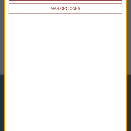
@CAPITALRADIOB
MÁS OPCIONES
NOTICIAS RELACIONADAS
Capital Radio
Noticias