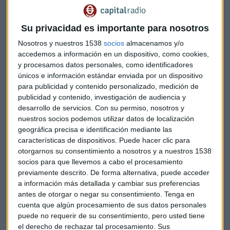
brusco de volante el líquido se le derramó sobre su vestido y
le produjo quemaduras de tercer grado en los muslos. Tras
varias negociaciones, el caso pasó a juicio y al final
Su privacidad es importante para nosotros
McDonald's tuvo que pagar 600.000 dólares por daños
Nosotros y nuestros 1538
socios
almacenamos y/o
punitivos y compensatorios.
accedemos a información en un dispositivo, como cookies,
y procesamos datos personales, como identificadores
Son muchas las cadenas que advierten en sus vasos de que
únicos e información estándar enviada por un dispositivo
para publicidad y contenido personalizado, medición de
el café que contienen puede estar demasiado caliente. Esto
publicidad y contenido, investigación de audiencia y
no tiene su origen en el caso McDonald's, sino mucho antes.
desarrollo de servicios.
Con su permiso, nosotros y
Ya desde los años 60 el café que se servía en las aerolíneas
nuestros socios podemos utilizar datos de localización
era tan caliente que los clientes se quemaban y se quejaban
geográfica precisa e identificación mediante las
por ello. Sin embargo, si miramos al otro extremo, las
características de dispositivos. Puede hacer clic para
bebidas demasiado frías también afectan al consumidor, ya
otorgarnos su consentimiento a nosotros y a nuestros 1538
que pueden llegar a producir fuertes dolores de cabeza, y
socios para que llevemos a cabo el procesamiento
previamente descrito. De forma alternativa, puede acceder
aun así no hay advertencias al respecto. ¿Podría por
a información más detallada y cambiar sus preferencias
ejemplo una cadena como Starbucks recibir una denuncia
antes de otorgar o negar su consentimiento.
Tenga en
porque la cantidad de hielo que sirve enfría demasiado la
cuenta que algún procesamiento de sus datos personales
bebida?
puede no requerir de su consentimiento, pero usted tiene
el derecho de rechazar tal procesamiento. Sus