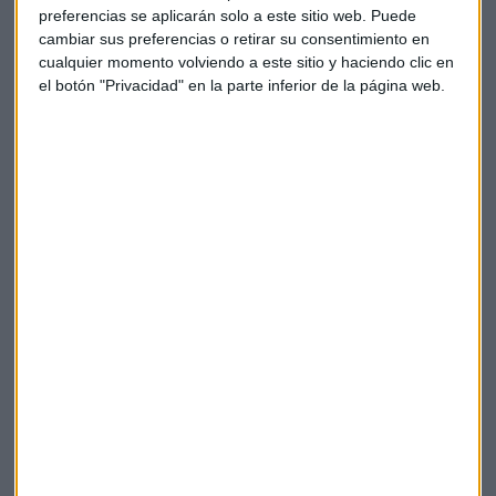
preferencias se aplicarán solo a este sitio web. Puede
cambiar sus preferencias o retirar su consentimiento en
cualquier momento volviendo a este sitio y haciendo clic en
el botón "Privacidad" en la parte inferior de la página web.
Estamos, por tanto, ante un fenómeno que no es
desconocido. Si vemos casos como el de Volkswagen y sus
emisiones, no nos debe extrañar que una compañía como
Starbucks aproveche la ocasión para servir menos bebida
de la que ofrece.
IMAGEN: Flickr/Alexey Andreyev
Starbucks
Demanda
Hielo
Denuncia
Litigio
Bebidas frías