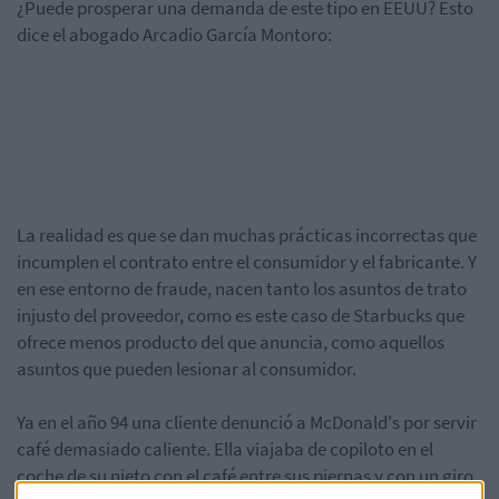
¿Puede prosperar una demanda de este tipo en EEUU? Esto
dice el abogado Arcadio García Montoro:
La realidad es que se dan muchas prácticas incorrectas que
incumplen el contrato entre el consumidor y el fabricante. Y
en ese entorno de fraude, nacen tanto los asuntos de trato
injusto del proveedor, como es este caso de Starbucks que
ofrece menos producto del que anuncia, como aquellos
asuntos que pueden lesionar al consumidor.
Ya en el año 94 una cliente denunció a McDonald's por servir
café demasiado caliente. Ella viajaba de copiloto en el
coche de su nieto con el café entre sus piernas y con un giro