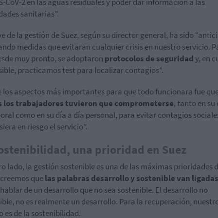
S-CoV-2 en las aguas residuales y poder dar información a las
dades sanitarias”.
ve de la gestión de Suez, según su director general, ha sido “antic
ndo medidas que evitaran cualquier crisis en nuestro servicio. P
desde muy pronto, se adoptaron
protocolos de seguridad
y, en 
sible, practicamos test para localizar contagios”.
 los aspectos más importantes para que todo funcionara fue qu
s los trabajadores tuvieron que comprometerse
, tanto en su 
boral como en su día a día personal, para evitar contagios sociale
iera en riesgo el servicio”.
ostenibilidad, una prioridad en Suez
ro lado, la gestión sostenible es una de las máximas prioridades 
“creemos que
las palabras desarrollo y sostenible van ligada
hablar de un desarrollo que no sea sostenible. El desarrollo no
ible, no es realmente un desarrollo. Para la recuperación, nuestr
 es de la sostenibilidad.