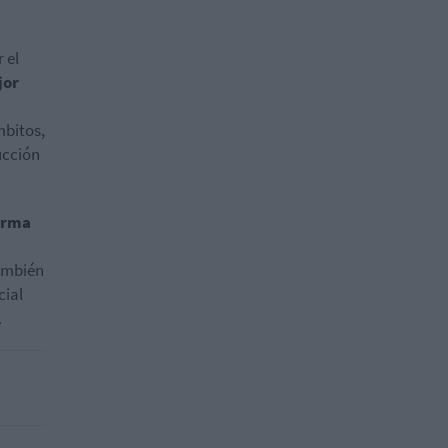
 el
jor
mbitos,
ucción
orma
ambién
cial
.