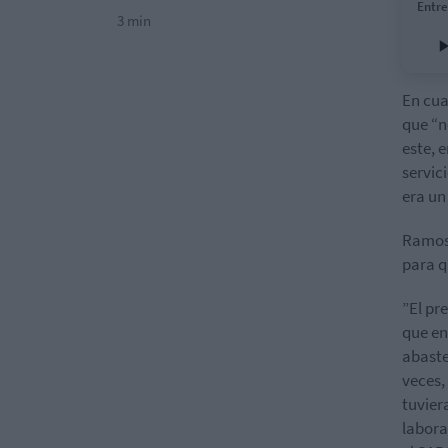
Entre
3 min
En cua
que “n
este, 
servic
era un
Ramos,
para q
”El pr
que en
abaste
veces,
tuvier
labora