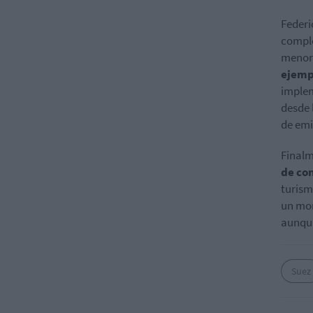
Federi
comple
menor 
ejemp
implem
desde 
de emi
Finalm
de co
turism
un mom
aunque
Suez