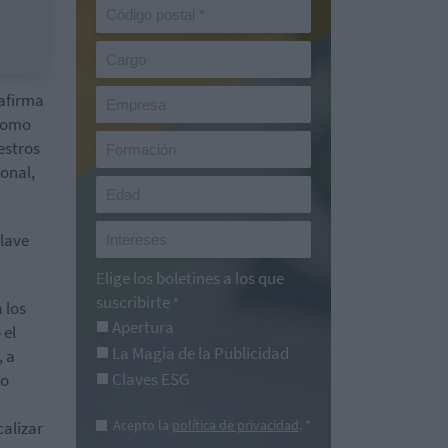
 afirma
 como
estros
onal,
clave
Elige los boletines a los que
suscribirte
*
a los
Apertura
 el
La Magia de la Publicidad
, a
Claves ESG
no
Acepto la
política de privacidad
. *
calizar