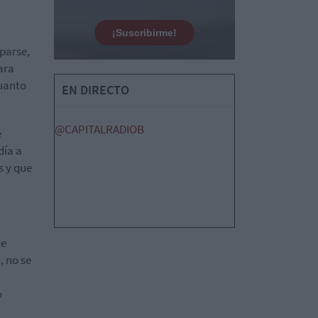
¡Suscribirme!
iparse,
ara
cuanto
EN DIRECTO
@CAPITALRADIOB
e
día a
s y que
de
s
, no se
o