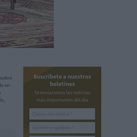
Suscríbete a nuestros
 sobre
boletines
do en
a
Te enviaremos las noticias
do,
más importantes del día