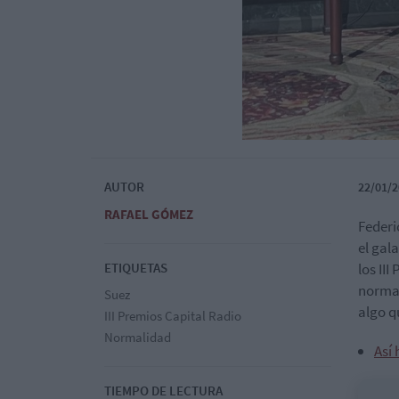
AUTOR
22/01/2
RAFAEL GÓMEZ
Federi
el gal
ETIQUETAS
los II
normal
Suez
algo q
III Premios Capital Radio
Normalidad
Así 
TIEMPO DE LECTURA