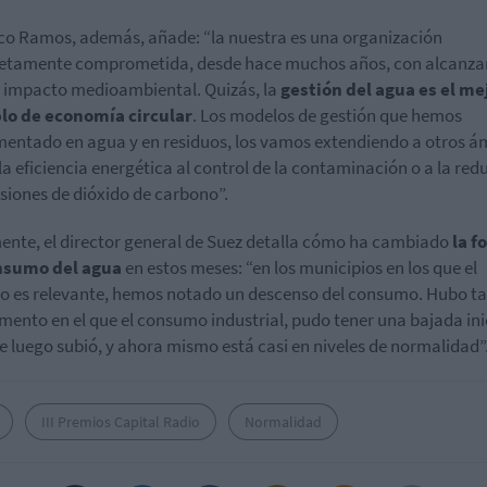
co Ramos, además, añade: “la nuestra es una organización
tamente comprometida, desde hace muchos años, con alcanzar
impacto medioambiental. Quizás, la
gestión del agua es el me
lo de economía circular
. Los modelos de gestión que hemos
entado en agua y en residuos, los vamos extendiendo a otros á
la eficiencia energética al control de la contaminación o a la red
siones de dióxido de carbono”.
ente, el director general de Suez detalla cómo ha cambiado
la f
nsumo del agua
en estos meses: “en los municipios en los que el
o es relevante, hemos notado un descenso del consumo. Hubo t
ento en el que el consumo industrial, pudo tener una bajada ini
 luego subió, y ahora mismo está casi en niveles de normalidad”
III Premios Capital Radio
Normalidad