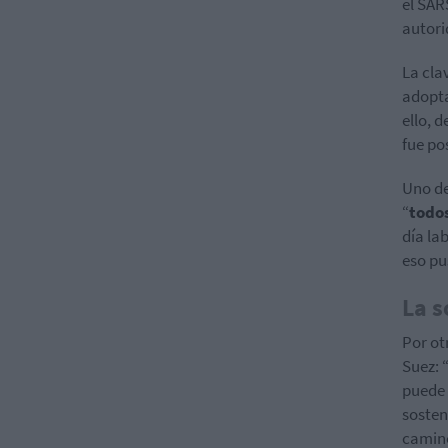
el SAR
autori
La cla
adopta
ello, 
fue po
Uno de
“
todo
día la
eso pus
La s
Por ot
Suez: 
puede 
sosten
camino