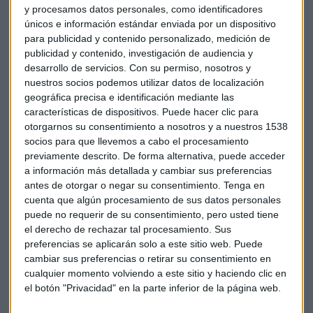
y procesamos datos personales, como identificadores
plantilla con los representantes de los trabajadores. Prevén
únicos e información estándar enviada por un dispositivo
más costes en 2018 debido a la incertidumbre política que
para publicidad y contenido personalizado, medición de
está paralizando las decisiones sobre inversiones públicas y
publicidad y contenido, investigación de audiencia y
también una congelación de las negociaciones sobre
desarrollo de servicios.
Con su permiso, nosotros y
tarifas.
nuestros socios podemos utilizar datos de localización
geográfica precisa e identificación mediante las
características de dispositivos. Puede hacer clic para
Tras estas cifras, Bank of America Merril Lynch ha rebajado
otorgarnos su consentimiento a nosotros y a nuestros 1538
su recomendación desde neutral hasta infraponderar.
socios para que llevemos a cabo el procesamiento
Deutsche Bank y RBC también ha recortado sus
previamente descrito. De forma alternativa, puede acceder
estimaciones de BPA, beneficio por acción.
a información más detallada y cambiar sus preferencias
antes de otorgar o negar su consentimiento.
Tenga en
El 1 de marzo presenta resultados definitivos.
cuenta que algún procesamiento de sus datos personales
puede no requerir de su consentimiento, pero usted tiene
el derecho de rechazar tal procesamiento. Sus
Veolia Enviroment,
su principal competidor, mantiene
preferencias se aplicarán solo a este sitio web. Puede
objetivos y señala que las dificultades de Suez no tienen
cambiar sus preferencias o retirar su consentimiento en
ninguna relación con su negocio, pero se ve afectado en la
cualquier momento volviendo a este sitio y haciendo clic en
cotización y está bajando más de un 2% en la apertura.
el botón "Privacidad" en la parte inferior de la página web.