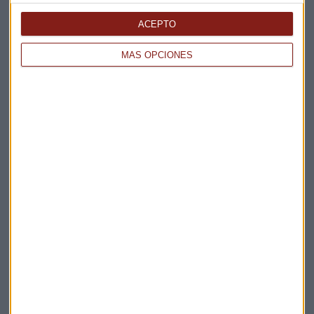
ACEPTO
MÁS OPCIONES
Elige los boletines a los que suscribirte
*
Apertura
La Magia de la Publicidad
Claves ESG
Acepto la
política de privacidad
. *
¡Suscribirme!