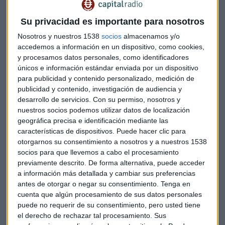
talento en el eje de nuestra gestión es más necesario que
nunca»
.
Su privacidad es importante para nosotros
Nosotros y nuestros 1538
socios
almacenamos y/o
Microrrelatos: emoción en 100 palabras
accedemos a información en un dispositivo, como cookies,
y procesamos datos personales, como identificadores
Jesús Navarro, ganador y finalista en varias ediciones,
únicos e información estándar enviada por un dispositivo
explica la esencia del género:
«Todo lo que yo escribo, en el
para publicidad y contenido personalizado, medición de
fondo voy buscando una emoción… crear una emoción en
publicidad y contenido, investigación de audiencia y
desarrollo de servicios.
Con su permiso, nosotros y
las personas y que piensen»
. Para él, la frase mensual es un
nuestros socios podemos utilizar datos de localización
detonante creativo:
«La frase es un disparador… hace que la
geográfica precisa e identificación mediante las
mente empiece a imaginar de qué quieres escribir»
.
características de dispositivos. Puede hacer clic para
otorgarnos su consentimiento a nosotros y a nuestros 1538
Jesús Navarro autor: "
Todo lo que yo
socios para que llevemos a cabo el procesamiento
escribo, en el fondo voy buscando una
previamente descrito. De forma alternativa, puede acceder
a información más detallada y cambiar sus preferencias
emoción...."
antes de otorgar o negar su consentimiento.
Tenga en
cuenta que algún procesamiento de sus datos personales
Su método es peculiar y revelador:
«Yo siempre pongo el
puede no requerir de su consentimiento, pero usted tiene
final, la última frase y el título, y a partir de ahí monto la
el derecho de rechazar tal procesamiento. Sus
historia»
. Y reconoce que, en realidad, escribe desde un