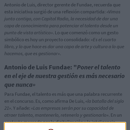
Antonio de Luis, director gerente de
Fundae
, recuerda que
esta iniciativa surgió de una reflexión compartida:
«Vimos
junto contigo, con Capital Radio, la necesidad de dar una
capa de conocimiento para potenciar el talento desde un
punto de vista artístico»
. Lo que comenzó como un gesto
simbólico es hoy un proyecto consolidado:
«Es el cuarto
libro, y lo que hace es dar una capa de arte y cultura a lo que
hacemos, que es gestionar»
.
Antonio de Luis
Fundae
: "
Poner el talento
en el eje de nuestra gestión es más necesario
que nunca»
Para
Fundae
, el talento es más que una palabra recurrente
en el concurso. Es, como afirma De Luis,
«la batalla del siglo
21»
. Y añade:
«Las empresas serán por su capacidad de
atraer talento, mantenerlo, retenerlo y gestionarlo»
. En un
contexto marcado por la digitalización y la inteligencia
artificial, el talento se convierte en eje estratégico:
«Poner el