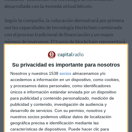
desarrollada con la moneda virtual bitcoin.
Según la compañía, la colocación demostrará por primera
vez las capacidades de tecnología blockchain combinada
con el proceso tradicional de financiación y un mayor
número de inversores. El tramo de blockchain representará
una cuarta parte de la emisión y tendrá un vencimiento algo
superior a un año, mientras el tramo tradicional tendrá un
vencimiento de entre 7 y 15 años.
Su privacidad es importante para nosotros
Nosotros y nuestros 1538
socios
almacenamos y/o
Lo cierto es que la tecnología
"blockchain"
, impulsada por
accedemos a información en un dispositivo, como cookies,
el nacimiento del bitcoin y abrazada por el mundo
y procesamos datos personales, como identificadores
financiero, se extiende también a otros sectores
únicos e información estándar enviada por un dispositivo
económicos como el de la energía.
para publicidad y contenido personalizado, medición de
publicidad y contenido, investigación de audiencia y
desarrollo de servicios.
Con su permiso, nosotros y
Bitcóin
Telefónica
Blockchain
nuestros socios podemos utilizar datos de localización
geográfica precisa e identificación mediante las
características de dispositivos. Puede hacer clic para