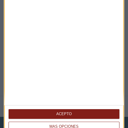
¡Suscribirme!
EN DIRECTO
@CAPITALRADIOB
NOTICIAS RELACIONADAS
ACEPTO
MÁS OPCIONES