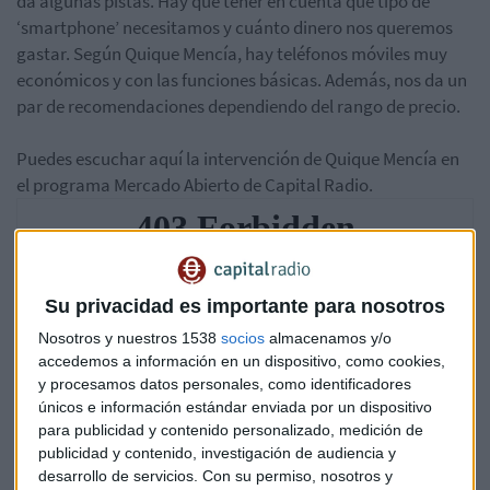
da algunas pistas. Hay que tener en cuenta qué tipo de
‘smartphone’ necesitamos y cuánto dinero nos queremos
gastar. Según Quique Mencía, hay teléfonos móviles muy
económicos y con las funciones básicas. Además, nos da un
par de recomendaciones dependiendo del rango de precio.
Puedes escuchar aquí la intervención de Quique Mencía en
el programa Mercado Abierto de Capital Radio.
Su privacidad es importante para nosotros
Nosotros y nuestros 1538
socios
almacenamos y/o
accedemos a información en un dispositivo, como cookies,
y procesamos datos personales, como identificadores
únicos e información estándar enviada por un dispositivo
para publicidad y contenido personalizado, medición de
publicidad y contenido, investigación de audiencia y
desarrollo de servicios.
Con su permiso, nosotros y