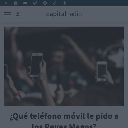
¿Qué teléfono móvil le pido a
los Reyes Magos?