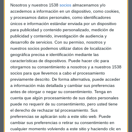
Nosotros y nuestros 1538
socios
almacenamos y/o
Pero el otro golpe viene directamente del Gobierno. Los
accedemos a información en un dispositivo, como cookies,
recientes cambios en la Ley de Arrendamientos Urbanos es
y procesamos datos personales, como identificadores
el nuevo dolor de cabeza de este lobby. El cambio que más
únicos e información estándar enviada por un dispositivo
para publicidad y contenido personalizado, medición de
perjudica a las socimis es la ampliación de la
duración de
publicidad y contenido, investigación de audiencia y
los contratos de alquiler
: de ahora en adelante, de
siete
desarrollo de servicios.
Con su permiso, nosotros y
años
si el arrendador es una empresa. Una duración que las
nuestros socios podemos utilizar datos de localización
socimis consideran excesiva. ¿Por qué no pueden tener una
geográfica precisa e identificación mediante las
duración de cinco años como se aplica a las personas
características de dispositivos. Puede hacer clic para
físicas? Ésa es su queja. Aunque desde Capital Radio hemos
otorgarnos su consentimiento a nosotros y a nuestros 1538
intentado hablar con ellas para que nos ampliasen estas
socios para que llevemos a cabo el procesamiento
previamente descrito. De forma alternativa, puede acceder
informaciones, no ha sido posible contactar con ninguna de
a información más detallada y cambiar sus preferencias
las 15 que ya integran esta asociación.
antes de otorgar o negar su consentimiento.
Tenga en
cuenta que algún procesamiento de sus datos personales
Estos dos son los principales frentes por los que las socimis
puede no requerir de su consentimiento, pero usted tiene
han decidido aunar fuerzas. Su objetivo: crear un grupo que
el derecho de rechazar tal procesamiento. Sus
ejerza presión para poder tener voz y voto dentro de la
preferencias se aplicarán solo a este sitio web. Puede
legislación inmobiliaria teniendo en cuenta que el año que
cambiar sus preferencias o retirar su consentimiento en
cualquier momento volviendo a este sitio y haciendo clic en
viene hay muchas papeletas para que se celebren nuevas