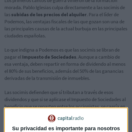
Los primeros cantos de guerra vinieron de la formación
morada. Pablo Iglesias culpa directamente a las socimis de
las
subidas de los precios del alquiler
. Para el líder de
Podemos, las ventajas fiscales de las que gozan son una de
las principales causas de la actual burbuja en las principales
ciudades españolas.
Lo que indigna a Podemos es que las socimis se libran de
pagar el
Impuesto de Sociedades
. Aunque a cambio de
esa ventaja, deben repartir en forma de dividendo al menos
el 80% de sus beneficios, además del 50% de las ganancias
derivadas de la transmisión de inmuebles.
Las socimis defienden que sí tributan a través de esos
dividendos y que si se aplicase el Impuesto de Sociedades al
beneficio que se reparten entre los accionistas, se caería en
una doble imposición. Temen que si Podemos se sale con la
suya, los inversores huyan a otros mercados más
ventajosos.
Su privacidad es importante para nosotros