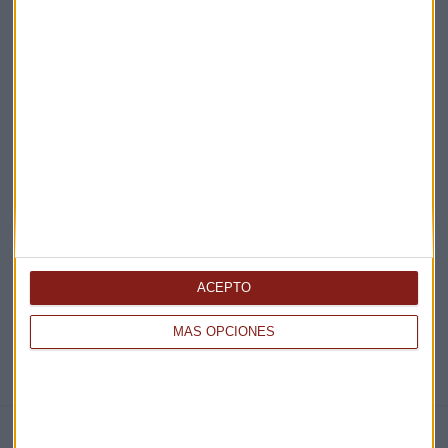
Acepto la
política de privacidad
. *
¡Suscribirme!
EN DIRECTO
@CAPITALRADIOB
ACEPTO
MÁS OPCIONES
NOTICIAS RELACIONADAS