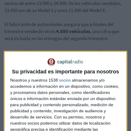
ventas de entre 23.000 y 24.000. De los vehículos vendidos,
13.450 son de su Model S y unos 11.500 del Model X.
El fabricante de automóviles asegura que a finales del
trimestre venderán otros
4.650 vehículos
, una cifra que
será incluida en las entregas del segundo trimestre.
Tesla reportó sus primeras ganancias en tres años en el
tercer trimestre de 2016, pero a eso le siguió una pérdida de
121 millones en el último trimestre del año pasado. Los
Su privacidad es importante para nosotros
analistas esperan que se produzca otra pérdida este primer
trimestre.
Nosotros y nuestros 1538
socios
almacenamos y/o
accedemos a información en un dispositivo, como cookies,
y procesamos datos personales, como identificadores
Elon Musk
, el CEO de la compañía, quiere poner en marcha
únicos e información estándar enviada por un dispositivo
este verano su Modelo 3, un modelo de menor coste y
para publicidad y contenido personalizado, medición de
asequible para el mercado de masas. Varios analistas han
publicidad y contenido, investigación de audiencia y
estimado que la salida del Modelo 3 podría ser
un hito en la
desarrollo de servicios.
Con su permiso, nosotros y
historia de Tesla.
nuestros socios podemos utilizar datos de localización
geográfica precisa e identificación mediante las