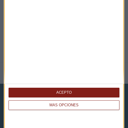
@CAPITALRADIOB
NOTICIAS RELACIONADAS
ACEPTO
MÁS OPCIONES
Capital Radio