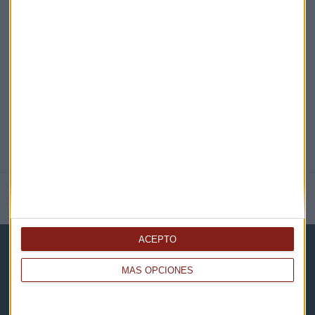
EN DIRECTO
@CAPITALRADIOB
NOTICIAS RELACIONADAS
ACEPTO
MÁS OPCIONES