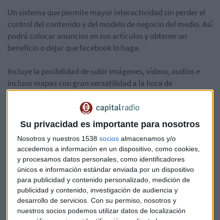
Un sistema que permite mayor interactividad sin perder el
control del contenido y del modelo de negocio del medio. Así
podrá colocar anuncios en sus artículos y obtener un
beneficio o dejar que facebook lo haga.
Incluye la posibilidad de subir imágenes, vídeos, audios e
incluso mapas con gran versatilidad a la hora de
manejarlos. El periódico también podrá seguir la
información y el tráfico de datos a través de comScore y
otras herramientas de análisis.
Su privacidad es importante para nosotros
Nosotros y nuestros 1538
socios
almacenamos y/o
Parece ser que el periódico neoyorquino no es el único
accedemos a información en un dispositivo, como cookies,
interesado y al proyecto también se unen la NBC, la BBC,
y procesamos datos personales, como identificadores
National geographic, Buzz feed, Spiegel, Blind, the Atlantic y
únicos e información estándar enviada por un dispositivo
The Guardian.
para publicidad y contenido personalizado, medición de
publicidad y contenido, investigación de audiencia y
desarrollo de servicios.
Con su permiso, nosotros y
nuestros socios podemos utilizar datos de localización