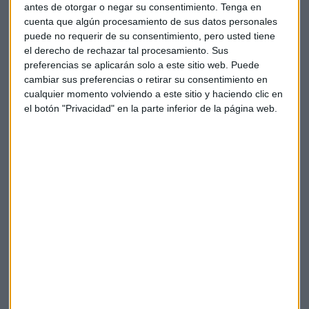
antes de otorgar o negar su consentimiento.
Tenga en
cuenta que algún procesamiento de sus datos personales
Reparto de mercados
puede no requerir de su consentimiento, pero usted tiene
el derecho de rechazar tal procesamiento. Sus
La nueva estructura operativa está diseñada para ceder el
preferencias se aplicarán solo a este sitio web. Puede
liderazgo en cada región a una de sus marcas, que, a su vez,
cambiar sus preferencias o retirar su consentimiento en
también será la referencia en cada familia de modelos, "las
cualquier momento volviendo a este sitio y haciendo clic en
otras seguirán la senda marcada", señala el portavoz de la
el botón "Privacidad" en la parte inferior de la página web.
Alianza en España.
Con esta nueva hoja de ruta,
Nissan
sería referencia en
China, Norteamérica y Japón; Renault en Europa, Rusia,
Sudamérica y África del Norte; y Mitsubishi en el Sureste
Asiático y Oceanía.
"Se trata de crear un sistema que donde uno es fuerte, toma
el liderazgo y el resto hace el seguimiento", apunta Presa.
La Alianza espera que el esquema 'leader-follower'
favorezca una reducción de inversiones de hasta el 40%