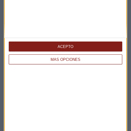
Claves ESG
Acepto la
política de privacidad
. *
¡Suscribirme!
ACEPTO
MÁS OPCIONES
EN DIRECTO
@CAPITALRADIOB