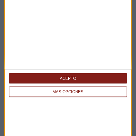
Elige los boletines a los que suscribirte
*
Apertura
La Magia de la Publicidad
Claves ESG
Acepto la
política de privacidad
. *
ACEPTO
¡Suscribirme!
MÁS OPCIONES
EN DIRECTO
@CAPITALRADIOB