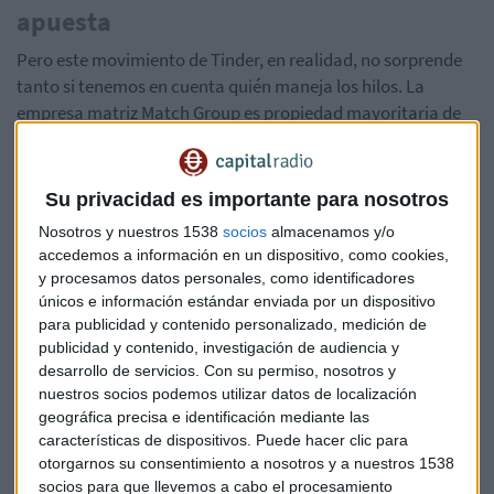
apuesta
Pero este movimiento de Tinder, en realidad, no sorprende
tanto si tenemos en cuenta quién maneja los hilos. La
empresa matriz Match Group es propiedad mayoritaria de
IAC, fundada por toda una leyenda de Hollywood:
Barry
Diller
.
Su privacidad es importante para nosotros
Para quien no le resulte familiar, Diller ha dedicado casi toda
Nosotros y nuestros 1538
socios
almacenamos y/o
su vida a la industria del cine y la televisión. Sus primeras
accedemos a información en un dispositivo, como cookies,
andanzas fueron en
ABC Entertainment
a cargo de la
y procesamos datos personales, como identificadores
negociación de los derechos de difusión de películas. Fue
únicos e información estándar enviada por un dispositivo
presidente y CEO de
Paramount Pictures
en la época en la
para publicidad y contenido personalizado, medición de
que el estudio produjo grandes éxitos como
Fiebre del
publicidad y contenido, investigación de audiencia y
sábado noche
,
Grease
o
La fuerza del cariño
. También fue
desarrollo de servicios.
Con su permiso, nosotros y
nuestros socios podemos utilizar datos de localización
presidente y jefe ejecutivo de Fox. De hecho, fue uno de los
geográfica precisa e identificación mediante las
que dio luz verde a la serie de mayor éxito de la historia: Los
características de dispositivos. Puede hacer clic para
Simpsons.
otorgarnos su consentimiento a nosotros y a nuestros 1538
socios para que llevemos a cabo el procesamiento