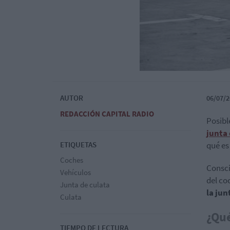
AUTOR
06/07/2
REDACCIÓN CAPITAL RADIO
Posib
junta 
ETIQUETAS
qué es
Coches
Consci
Vehículos
del co
Junta de culata
la jun
Culata
¿Qué
TIEMPO DE LECTURA