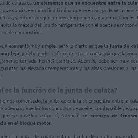
ta de culata es
un elemento que se encuentra entre la culat
r
, que consiste en una fina lámina que se encarga de sellar esa 
eficaz, y garantizar que ambos componentes quedan estancos. 
evita la mezcla del líquido refrigerante con el aceite de motor 
ceso de combustión.
 un elemento muy simple, pero lo cierto es que
la junta de cu
ompleja
, y debe poder deformarse para conseguir que la zon
ctamente cerrada herméticamente. Además, debe ser muy resi
guantar las elevadas temperaturas y las altas presiones a las
e.
l es la función de la junta de culata?
emos comentado, la junta de culata se encuentra entre la cula
, y además de sellar los conductos de aceite, combustible y esca
r que se mezclen entre sí, también
se encarga de transmi
cia en el bloque motor
.
años, la junta de culata estaba hecha de corcho prensado,