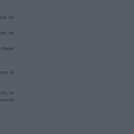
eral en
les de
 chapa
omo el
cho, es
novarla