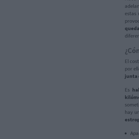
adelan
estas 
provo
queda
difere
¿Cóm
El cos
por el
junta 
Es
ha
kilóm
someti
hay u
estro
Apa