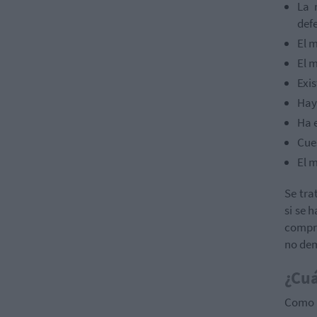
La 
def
El 
El 
Exis
Hay 
Ha e
Cue
El 
Se tra
si se 
compra
no dem
¿Cuá
Como 