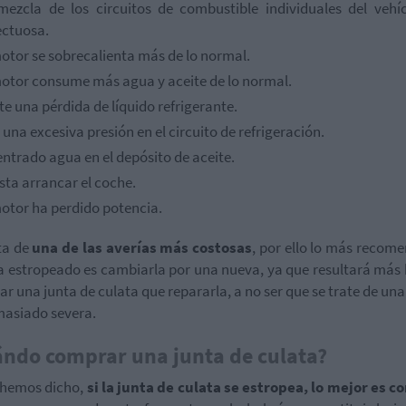
mezcla de los circuitos de combustible individuales del vehí
ectuosa.
motor se sobrecalienta más de lo normal.
motor consume más agua y aceite de lo normal.
te una pérdida de líquido refrigerante.
una excesiva presión en el circuito de refrigeración.
ntrado agua en el depósito de aceite.
sta arrancar el coche.
motor ha perdido potencia.
ta de
una de las averías más costosas
, por ello lo más recom
ha estropeado es cambiarla por una nueva, ya que resultará más
r una junta de culata que repararla, a no ser que se trate de una
asiado severa.
ndo comprar una junta de culata?
hemos dicho,
si la junta de culata se estropea, lo mejor es 