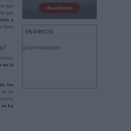
 es que
¡Suscribirme!
 lo que
anto y
s tipos
EN DIRECTO
a?
@CAPITALRADIOB
ostosa,
 en la
de los
r se ha
ocurre,
 se ha