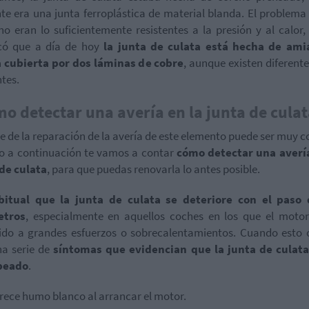
te era una junta ferroplástica de material blanda. El problema
no eran lo suficientemente resistentes a la presión y al calor,
có que a día de hoy
la junta de culata está hecha de ami
 cubierta por dos láminas de cobre
, aunque existen diferente
ntes.
o detectar una avería en la junta de culat
te de la reparación de la avería de este elemento puede ser muy c
lo a continuación te vamos a contar
cómo detectar una avería
de culata
, para que puedas renovarla lo antes posible.
bitual que la junta de culata se deteriore con el paso 
etros
, especialmente en aquellos coches en los que el moto
do a grandes esfuerzos o sobrecalentamientos. Cuando esto 
na serie de
síntomas que evidencian que la junta de culata
peado
.
rece humo blanco al arrancar el motor.