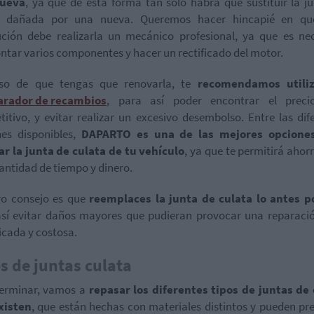
ueva
, ya que de esta forma tan solo habrá que sustituir la j
a dañada por una nueva. Queremos hacer hincapié en qu
ución debe realizarla un mecánico profesional, ya que es ne
tar varios componentes y hacer un rectificado del motor.
so de que tengas que renovarla, te
recomendamos utili
rador de recambios
, para así poder encontrar el prec
itivo, y evitar realizar un excesivo desembolso. Entre las dif
nes disponibles,
DAPARTO es una de las mejores opcione
r la junta de culata de tu vehículo
, ya que te permitirá ahor
antidad de tiempo y dinero.
ro consejo es que
reemplaces la junta de culata lo antes p
así evitar daños mayores que pudieran provocar una reparaci
cada y costosa.
s de juntas culata
terminar, vamos a
repasar los diferentes tipos de juntas de
xisten
, que están hechas con materiales distintos y pueden pr