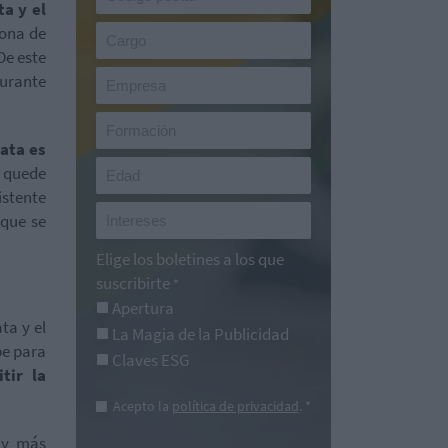
a y el
zona de
De este
durante
lata es
a quede
stente
 que se
Elige los boletines a los que
suscribirte
*
Apertura
ta y el
La Magia de la Publicidad
pe para
Claves ESG
tir la
Acepto la
política de privacidad
. *
 y más