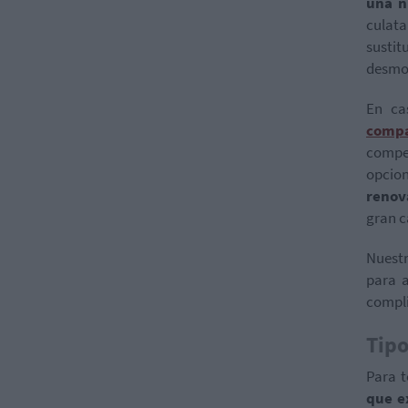
una n
culat
sustit
desmon
En ca
compa
compet
opcio
renova
gran c
Nuest
para 
compli
Tipo
Para 
que e