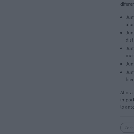
diferen
Jun
alu
Jun
dis
Jun
met
Jun
Jun
hie
Ahora 
import
lo ant
Coch