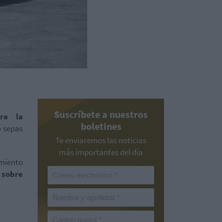
Suscríbete a nuestros
re la
boletines
o sepas
Te enviaremos las noticias
más importantes del día
amiento
 sobre