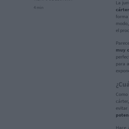
La jun
4 min
cárte
forma 
modo, 
el pro
Parece
muy c
perfe
para a
expon
¿Cuá
Como h
cárter
evita
poten
Hace 