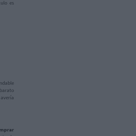
culo es
endable
 barato
 avería
comprar