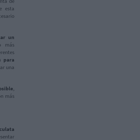
unta de
e esta
cesario
zar un
io más
erentes
s para
rar una
osible
,
ón más
 culata
esentar