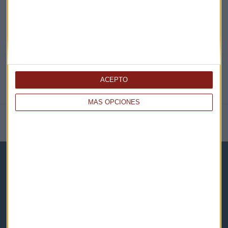
@CAPITALRADIOB
ACEPTO
MÁS OPCIONES
NOTICIAS RELACIONADAS
Capital Radio