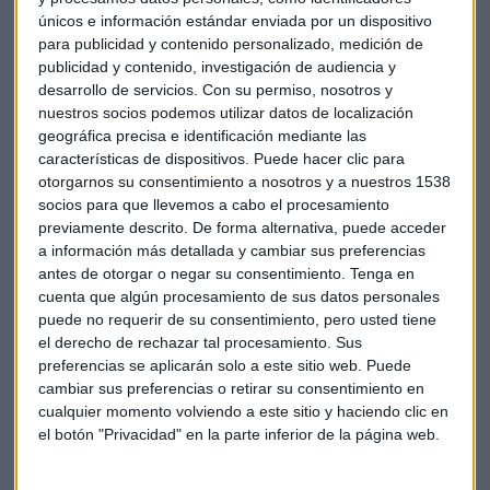
módulos de baterías de vehículos eléctricos, en su centro de
únicos e información estándar enviada por un dispositivo
para publicidad y contenido personalizado, medición de
excelencia Salzgitter. Dadas las ambiciosas metas que la
publicidad y contenido, investigación de audiencia y
compañía se marca a medio plazo,
la automovilística ya
desarrollo de servicios.
Con su permiso, nosotros y
negocia con Europa, China y Estados Unidos con el fin
nuestros socios podemos utilizar datos de localización
de satisfacer sus necesidades energéticas.
geográfica precisa e identificación mediante las
características de dispositivos. Puede hacer clic para
Otra de las líneas de su plan estratégico de movilidad es
otorgarnos su consentimiento a nosotros y a nuestros 1538
Roadmap E. Se trata de electrificar al completo su oferta de
socios para que llevemos a cabo el procesamiento
previamente descrito. De forma alternativa, puede acceder
vehículos.
Se prevé que en el año 2025 la empresa haya
a información más detallada y cambiar sus preferencias
lanzado al mercado 80 nuevos modelos, 50 totalmente
antes de otorgar o negar su consentimiento.
Tenga en
eléctricos y 30 híbridos enchufables.
Esto significa que
cuenta que algún procesamiento de sus datos personales
uno de cada cuatro nuevos modelos será eléctrico. "Con
puede no requerir de su consentimiento, pero usted tiene
'Roadmap E' estamos abriendo un nuevo capítulo en la
el derecho de rechazar tal procesamiento. Sus
historia de nuestro grupo" declaró Müller. Volkswagen tiene
preferencias se aplicarán solo a este sitio web. Puede
la intención de convertirse en líder en electromovilidad.
cambiar sus preferencias o retirar su consentimiento en
cualquier momento volviendo a este sitio y haciendo clic en
el botón "Privacidad" en la parte inferior de la página web.