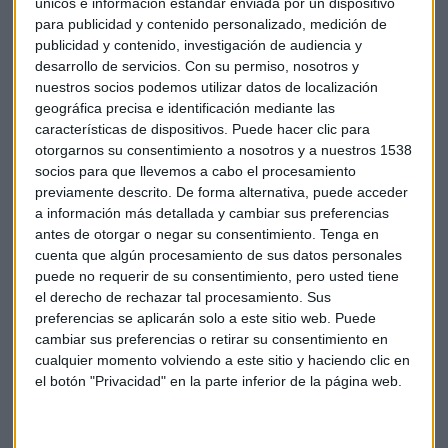
únicos e información estándar enviada por un dispositivo
"Este tipo de mentor no suele existir", aclara.
para publicidad y contenido personalizado, medición de
publicidad y contenido, investigación de audiencia y
Según Daniel Sánchez Reina, "un mentor es, sobre todo, un
desarrollo de servicios.
Con su permiso, nosotros y
acelerador
". Incluso las personas que ya tienen de base las
nuestros socios podemos utilizar datos de localización
geográfica precisa e identificación mediante las
habilidades para ser un buen jefe aceleran su aprendizaje
características de dispositivos. Puede hacer clic para
gracias a la figura del mentor ejecutivo.
otorgarnos su consentimiento a nosotros y a nuestros 1538
socios para que llevemos a cabo el procesamiento
¿Por qué un colaborador no reconoce nuestra autoridad?
previamente descrito. De forma alternativa, puede acceder
¿Cuáles son las palancas que debemos activar para motivar
a información más detallada y cambiar sus preferencias
a nuestro equipo? ¿Hasta qué punto puedo exigir a un
antes de otorgar o negar su consentimiento.
Tenga en
colaborador sin que se quiebre su motivación? Son algunas
cuenta que algún procesamiento de sus datos personales
puede no requerir de su consentimiento, pero usted tiene
de las preguntas a las que da respuesta Daniel Sánchez
el derecho de rechazar tal procesamiento. Sus
Reina en su nuevo libro.
preferencias se aplicarán solo a este sitio web. Puede
cambiar sus preferencias o retirar su consentimiento en
Empresa
Jefe
Libro
Mentor
cualquier momento volviendo a este sitio y haciendo clic en
el botón "Privacidad" en la parte inferior de la página web.
Daniel Sánchez Reina
Técnico
Ejecutivo