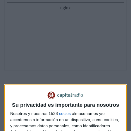
"Existen
dos tipos de mentor
: el técnico y el ejecutivo",
explica Reina. El
mentor técnico
es aquel que nos aporta el
Su privacidad es importante para nosotros
conocimiento del oficio. "Éste sí es fácil de encontrar",
Nosotros y nuestros 1538
socios
almacenamos y/o
señala el autor de
El mentor
. No ocurre lo mismo con el
accedemos a información en un dispositivo, como cookies,
mentor ejecutivo
: aquel que nos ayuda en nuestras
y procesamos datos personales, como identificadores
habilidades de liderazgo, que nos ayuda a ser buenos jefes.