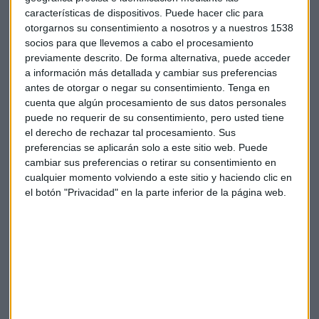
este proceso y cómo se pueden beneficiar las pymes.
características de dispositivos. Puede hacer clic para
otorgarnos su consentimiento a nosotros y a nuestros 1538
El director general de Wolters Kluwer Tax & Accounting
socios para que llevemos a cabo el procesamiento
España. Tomás Font, señala que “ha habido mucha
previamente descrito. De forma alternativa, puede acceder
demanda de estas ayudas”. El proceso está avanzando a
a información más detallada y cambiar sus preferencias
antes de otorgar o negar su consentimiento.
Tenga en
buen ritmo y es una iniciativa que permite dar un salto
cuenta que algún procesamiento de sus datos personales
cualitativo en los elementos productivos de las
puede no requerir de su consentimiento, pero usted tiene
organizaciones.
el derecho de rechazar tal procesamiento. Sus
preferencias se aplicarán solo a este sitio web. Puede
Para Font, la
barrera número 1
para las pymes a la hora de
cambiar sus preferencias o retirar su consentimiento en
digitalizarse
es el tiempo
que se necesita para pensar en
cualquier momento volviendo a este sitio y haciendo clic en
cómo quiero que sea la empresa. La digitalización añade
el botón "Privacidad" en la parte inferior de la página web.
una mejora continua que contribuye a optimizar además el
talento interno. “La inversión en digitalización a largo plazo
siempre sale favorable en la cuenta de resultados y, a corto
plazo, estás protegiendo el talento de la organización".
Tendencias
Tomàs Font señala que las tendencias, se forma clarísima,