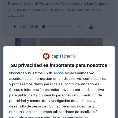
El director general de Wolters Kluwer Tax & Accounting España apunta
que el Kit Digital avanza a buen ritmo y la principal tendencia es el
software Cloud
Su privacidad es importante para nosotros
Nosotros y nuestros 1538
socios
almacenamos y/o
accedemos a información en un dispositivo, como cookies,
y procesamos datos personales, como identificadores
únicos e información estándar enviada por un dispositivo
En estos momentos, las pymes pueden acceder a diferentes
para publicidad y contenido personalizado, medición de
publicidad y contenido, investigación de audiencia y
ayudas para la digitalización dentro del
Kit Digital
de los
desarrollo de servicios.
Con su permiso, nosotros y
Fondos Europeos Next Generation. Wolters Kluwer, como
nuestros socios podemos utilizar datos de localización
agente digitalizador, explica cómo se está desarrollando
geográfica precisa e identificación mediante las