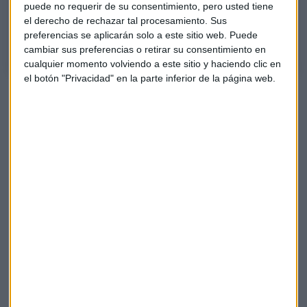
puede no requerir de su consentimiento, pero usted tiene
rentable
el derecho de rechazar tal procesamiento. Sus
Entrevista a Sara Serantes, fundadora de Freshperts.
preferencias se aplicarán solo a este sitio web. Puede
cambiar sus preferencias o retirar su consentimiento en
cualquier momento volviendo a este sitio y haciendo clic en
el botón "Privacidad" en la parte inferior de la página web.
El drama de los 'riders': dejan de ganar 4.200 euros al año
por ser falsos autónomos
Un rider de Glovo: "Necesitamos dos años para ganarnos
bien la vida"
“Defendemos que este modelo de negocio es rentable”,
señala Sara Serantes, fundadora de Freshpert, un negocio
que agrupa a varios restaurantes y que ofrece un servicio de
reparto de comida a domicilio.
Sin embargo, competir contra las grandes plataformas no
es tan fácil como parece. Freshperts empezó a dedicarle
mucho más tiempo a captar empleados cuando surgieron
estas grandes compañías.