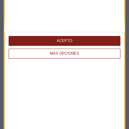
Te enviaremos las noticias más importantes del día
ACEPTO
MÁS OPCIONES
Elige los boletines a los que suscribirte
*
Apertura