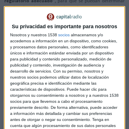
regulatorio adecuado”
, para que se puedan determinar
los derechos de los trabajadores de estas empresas. “Es
imprescindible que se regule esta situación”. afirmó Sara.
Su privacidad es importante para nosotros
Freshperts cuenta con una flota de 17 motos de la propia
empresa, consta de sus propios uniformes, mochila para
Nosotros y nuestros 1538
socios
almacenamos y/o
entregas, e incluso un equipamiento para protegerse en los
accedemos a información en un dispositivo, como cookies,
días de lluvia. El año pasado la empresa de Sara Serantes
y procesamos datos personales, como identificadores
únicos e información estándar enviada por un dispositivo
alcanzó los 4 millones de euros de facturación.
Para este
para publicidad y contenido personalizado, medición de
año prevé llegar a los 4,8 millones de euros.
publicidad y contenido, investigación de audiencia y
desarrollo de servicios.
Con su permiso, nosotros y
De cara al futuro más próximo, teniendo en cuenta la
nuestros socios podemos utilizar datos de localización
situación de pandemia,
Sara califica las previsiones
geográfica precisa e identificación mediante las
como “espectaculares”
. Además, la imposición de
características de dispositivos. Puede hacer clic para
medidas de seguridad que evita la expansión del virus,
otorgarnos su consentimiento a nosotros y a nuestros 1538
limita la movilidad de los ciudadanos, por lo que favorece el
socios para que llevemos a cabo el procesamiento
previamente descrito. De forma alternativa, puede acceder
crecimiento de las empresas de delivery.
a información más detallada y cambiar sus preferencias
antes de otorgar o negar su consentimiento.
Tenga en
cuenta que algún procesamiento de sus datos personales
Así es la empresa que contrata a sus 'riders' y asegura que es