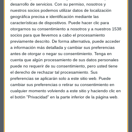
conferencia anual que por segunda vez celebran en San
desarrollo de servicios.
Con su permiso, nosotros y
Francisco.
nuestros socios podemos utilizar datos de localización
geográfica precisa e identificación mediante las
características de dispositivos. Puede hacer clic para
Con el nombramiento definitivo del nuevo Consejero
otorgarnos su consentimiento a nosotros y a nuestros 1538
Delegado, se pone punto final a las dudas de los empleados
socios para que llevemos a cabo el procesamiento
y del mercado, que castigaba en bolsa la indecisión de la
previamente descrito. De forma alternativa, puede acceder
compañía. Tras conocerse la noticia, las acciones de Twitter
a información más detallada y cambiar sus preferencias
subían un 3,14% en Wall Street, hasta los 26,39 dólares.
antes de otorgar o negar su consentimiento.
Tenga en
cuenta que algún procesamiento de sus datos personales
puede no requerir de su consentimiento, pero usted tiene
Twitter
Dick Costolo
Jack Dorsey
el derecho de rechazar tal procesamiento. Sus
preferencias se aplicarán solo a este sitio web. Puede
cambiar sus preferencias o retirar su consentimiento en
cualquier momento volviendo a este sitio y haciendo clic en
el botón "Privacidad" en la parte inferior de la página web.
Suscríbete a nuestros boletines
Te enviaremos las noticias más importantes del día