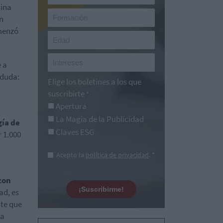
gina
en
omenzó
e a
 duda:
Elige los boletines a los que
suscribirte
*
Apertura
La Magia de la Publicidad
gía de
Claves ESG
 1.000
Acepto la
política de privacidad
. *
zon
¡Suscribirme!
ad, es
nte que
ra