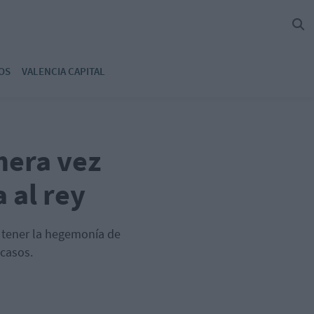
OS
VALENCIA CAPITAL
mera vez
 al rey
e tener la hegemonía de
casos.