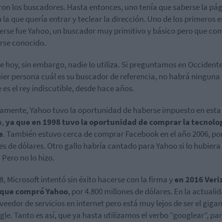
ron los buscadores. Hasta entonces, uno tenía que saberse la pá
 la que quería entrar y teclear la dirección. Uno de los primeros 
rse fue Yahoo, un buscador muy primitivo y básico pero que c
rse conocido.
de hoy, sin embargo, nadie lo utiliza. Si preguntamos en Occident
ier persona cuál es su buscador de referencia, no habrá ninguna
 es el rey indiscutible, desde hace años.
amente, Yahoo tuvo la oportunidad de haberse impuesto en esta
a,
ya que en 1998 tuvo la oportunidad de comprar la tecnolo
e
. También estuvo cerca de comprar Facebook en el año 2006, por
es de dólares. Otro gallo habría cantado para Yahoo si lo hubiera
 Pero no lo hizo.
8, Microsoft intentó sin éxito hacerse con la firma y
en 2016 Veri
a que compró Yahoo
, por 4.800 millones de dólares. En la actualid
veedor de servicios en internet pero está muy lejos de ser el giga
gle. Tanto es así, que ya hasta utilizamos el verbo “googlear”, pa