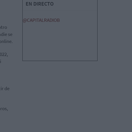
EN DIRECTO
@CAPITALRADIOB
otro
adie se
online.
022,
i
ir de
ros,