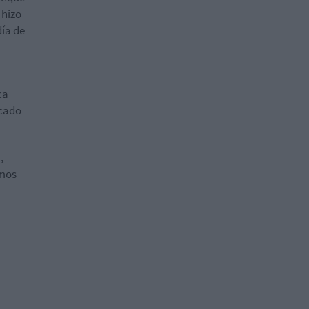
 hizo
día de
ca
rcado
h
,
emos