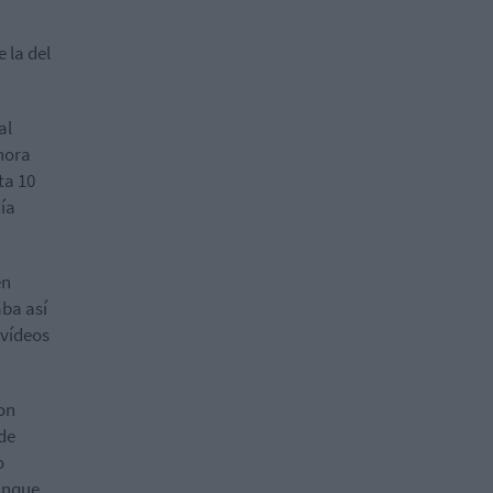
 la del
al
 hora
ta 10
ía
en
aba así
 vídeos
on
 de
o
Aunque