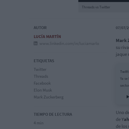
Threads vs Twitter
AUTOR
07/07/2
LUCÍA MARTÍN
Mark 
www.linkedin.com/in/luciamarlo
su riv
jaque 
ETIQUETAS
Twitter
Twitt
Threads
Ya se
Facebook
secto
Elon Musk
Mark Zuckerberg
Uno de
TIEMPO DE LECTURA
de Y
a
4 min
de los