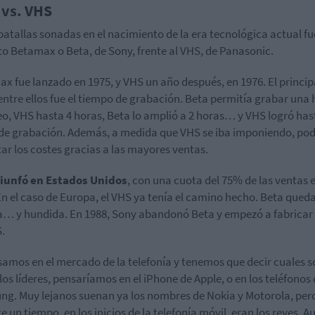
 vs. VHS
batallas sonadas en el nacimiento de la era tecnológica actual fue
o Betamax o Beta, de Sony, frente al VHS, de Panasonic.
x fue lanzado en 1975, y VHS un año después, en 1976. El princip
entre ellos fue el tiempo de grabación. Beta permitía grabar una
eo, VHS hasta 4 horas, Beta lo amplió a 2 horas… y VHS logró has
de grabación. Además, a medida que VHS se iba imponiendo, pod
ar los costes gracias a las mayores ventas.
riunfó en Estados Unidos
, con una cuota del 75% de las ventas 
En el caso de Europa, el VHS ya tenía el camino hecho. Beta qued
… y hundida. En 1988, Sony abandonó Beta y empezó a fabricar
.
samos en el mercado de la telefonía y tenemos que decir cuales s
los líderes, pensaríamos en el iPhone de Apple, o en los teléfonos
g. Muy lejanos suenan ya los nombres de Nokia y Motorola, per
e un tiempo, en los inicios de la telefonía móvil, eran los reyes. 