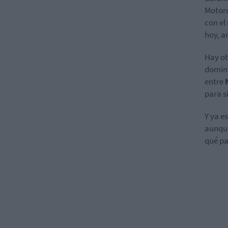
Motoro
con el
hoy, a
Hay ot
domin
entre
para s
Y ya e
aunque
qué pa