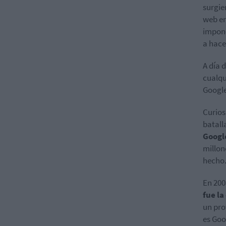
surgie
web en
impone
a hace
A día 
cualqu
Google
Curios
batall
Googl
millon
hecho.
En 200
fue l
un pro
es Goo