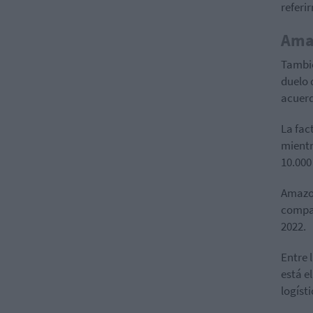
referi
Ama
Tambié
duelo 
acuerd
La fac
mientr
10.000
Amazon
compar
2022.
Entre 
está e
logísti