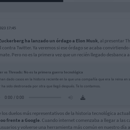
023 17:45
Zuckerberg ha lanzado un órdago a Elon Musk
, al presentar T
al contra Twitter. Ya veremos si ese órdago se acaba convirtiendo
mate. Pero no es la primera vez que un recién llegado desbanca al
er vs Threads: No es la primera guerra tecnológica
 han dado casos en la historia reciente en la que una compañía que era la reina en 
r ha sido destronada por otra que llegó después. Te lo contamos.
 los duelos más representativos de la historia tecnológica actual 
hoo
frente a Google
. Cuando internet comenzaba a llegar a las c
 usuarios y volverse una herramienta más común en nuestro día a