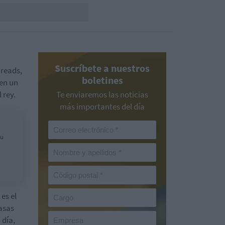
Suscríbete a nuestros
hreads,
boletines
 en un
 rey.
Te enviaremos las noticias
más importantes del día
su
es el
asas
 día,