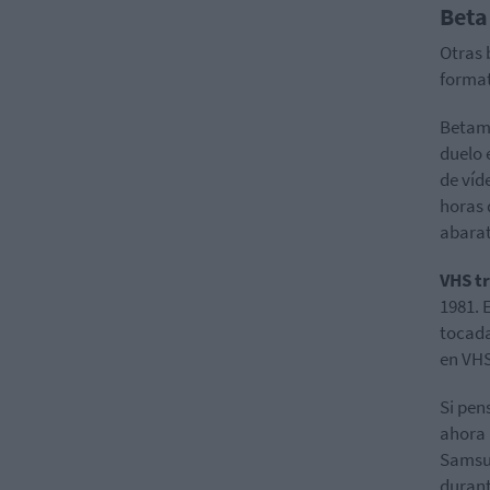
Beta
Otras 
format
Betama
duelo 
de víd
horas 
abarat
VHS t
1981. 
tocada
en VHS
Si pen
ahora 
Samsun
durant