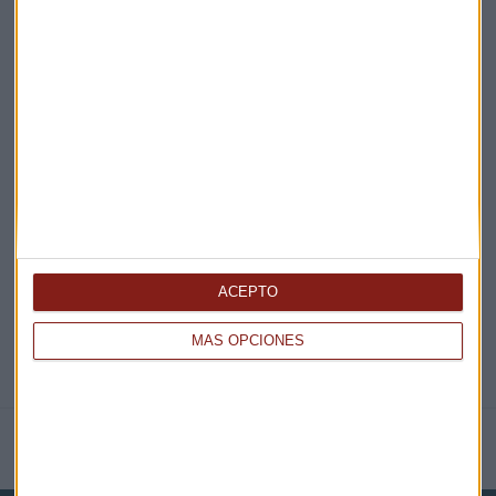
¡Suscribirme!
EN DIRECTO
@CAPITALRADIOB
ACEPTO
MÁS OPCIONES
NOTICIAS RELACIONADAS