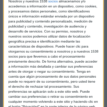
Nosotros y nuestros 1538
socios
almacenamos y/o
registra un descenso del 13% hasta los 450 millones.
accedemos a información en un dispositivo, como cookies,
y procesamos datos personales, como identificadores
El
consejero delegado
de Uber,
Dara Khosrowshahi
,
únicos e información estándar enviada por un dispositivo
valoró sus buenos resultados con "una media de
17
para publicidad y contenido personalizado, medición de
millones de viajes diarios
y una índice anual de reservas
publicidad y contenido, investigación de audiencia y
brutas de 59.000 millones de dólares", y señala que el foco de
desarrollo de servicios.
Con su permiso, nosotros y
la compañía se centra en "ejecutar su estrategia para
nuestros socios podemos utilizar datos de localización
convertirse en una tienda de una parada para el transporte
geográfica precisa e identificación mediante las
características de dispositivos. Puede hacer clic para
local y el comercio".
otorgarnos su consentimiento a nosotros y a nuestros 1538
socios para que llevemos a cabo el procesamiento
Sin embargo
las cuentas no reflejan el efecto de la
previamente descrito. De forma alternativa, puede acceder
salida a bolsa
de la compañía, ya que estas cifras se
a información más detallada y cambiar sus preferencias
cerraron el 31 de marzo, más de un mes antes. El
antes de otorgar o negar su consentimiento.
Tenga en
comunicado señala que en esta operación la compañía
cuenta que algún procesamiento de sus datos personales
reforzó su balance de cuentas al hacerse con 8.000 millones
puede no requerir de su consentimiento, pero usted tiene
de dólares (descontando los costes de su debut en el
el derecho de rechazar tal procesamiento. Sus
parqué), así como 500 millones extra procedentes de un
preferencias se aplicarán solo a este sitio web. Puede
cambiar sus preferencias o retirar su consentimiento en
acuerdo privado con PayPal.
cualquier momento volviendo a este sitio y haciendo clic en
el botón "Privacidad" en la parte inferior de la página web.