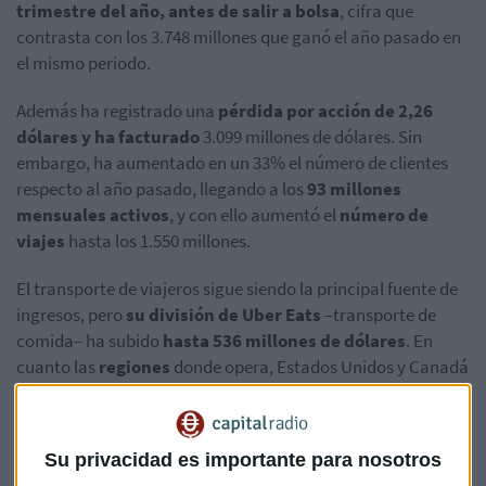
trimestre del año, antes de salir a bolsa
, cifra que
contrasta con los 3.748 millones que ganó el año pasado en
el mismo periodo.
Además ha registrado una
pérdida por acción de 2,26
dólares y ha facturado
3.099 millones de dólares. Sin
embargo, ha aumentado en un 33% el número de clientes
respecto al año pasado, llegando a los
93 millones
mensuales activos
, y con ello aumentó el
número de
viajes
hasta los 1.550 millones.
El transporte de viajeros sigue siendo la principal fuente de
ingresos, pero
su división de Uber Eats
–transporte de
comida– ha subido
hasta 536 millones de dólares
. En
cuanto las
regiones
donde opera, Estados Unidos y Canadá
ingresan la mayor parte de los beneficios de la compañía
con 1.750 millones de dólares facturados, seguida de
Europa, con 487 millones –en ambos casos, la facturación
Su privacidad es importante para nosotros
aumentó en un 26 % interanual–, mientras, Latinoamérica