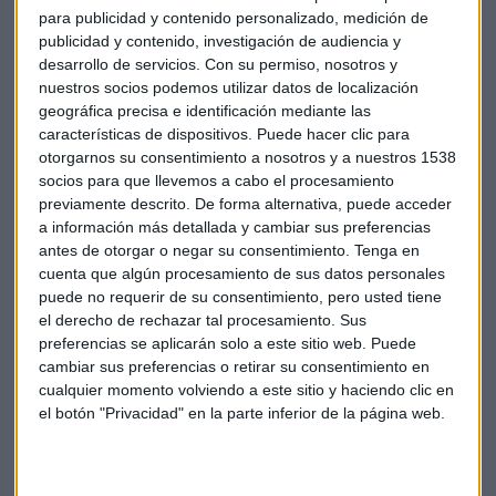
como Pandora o Alex and Ani
. Lo que nos hace pensar que
para publicidad y contenido personalizado, medición de
la imagen de los diamantes de Audrey Hepburn se ha
publicidad y contenido, investigación de audiencia y
quedado anticuada.
desarrollo de servicios.
Con su permiso, nosotros y
nuestros socios podemos utilizar datos de localización
geográfica precisa e identificación mediante las
Tiffany’s intenta superar este cambio generacional.
En
características de dispositivos. Puede hacer clic para
febrero contrató como director artístico a Reed Krakoff.
otorgarnos su consentimiento a nosotros y a nuestros 1538
El reto era y sigue siendo renovar la imagen de la empresa.
socios para que llevemos a cabo el procesamiento
Tyffany quiere alejarse del público más mayor que compra
previamente descrito. De forma alternativa, puede acceder
cada vez menos y acercarse al potencial del público más
a información más detallada y cambiar sus preferencias
juvenil. Para ello, también cambio su imagen de marca.
antes de otorgar o negar su consentimiento.
Tenga en
cuenta que algún procesamiento de sus datos personales
Lady Gaga es la encargada desde principios de este año
puede no requerir de su consentimiento, pero usted tiene
de darle un toque más fresco y rebelde a la marca.
La
el derecho de rechazar tal procesamiento. Sus
estrategia se basa en poner un ídolo juvenil para atraer a un
preferencias se aplicarán solo a este sitio web. Puede
público diferente a sus tiendas y aumentar así sus ventas.
cambiar sus preferencias o retirar su consentimiento en
cualquier momento volviendo a este sitio y haciendo clic en
Resultados
Beneficios
Tiffany\'s
el botón "Privacidad" en la parte inferior de la página web.