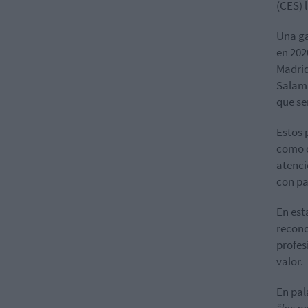
(CES) 
Una ga
en 202
Madrid
Salama
que se
Estos 
como o
atenci
con pa
En est
recono
profes
valor.
En pal