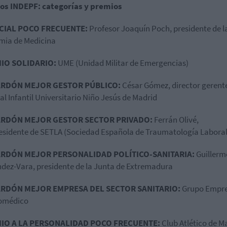
os INDEPF: categorías y premios
CIAL POCO FRECUENTE:
Profesor Joaquín Poch, presidente de l
mia de Medicina
IO SOLIDARIO:
UME (Unidad Militar de Emergencias)
RDÓN MEJOR GESTOR PÚBLICO:
César Gómez, director gerente
al Infantil Universitario Niño Jesús de Madrid
RDÓN MEJOR GESTOR SECTOR PRIVADO:
Ferrán Olivé,
esidente de SETLA (Sociedad Española de Traumatología Laboral
RDÓN MEJOR PERSONALIDAD POLÍTICO-SANITARIA:
Guillerm
dez-Vara, presidente de la Junta de Extremadura
RDÓN MEJOR EMPRESA DEL SECTOR SANITARIO:
Grupo Empre
romédico
IO A LA PERSONALIDAD POCO FRECUENTE:
Club Atlético de M