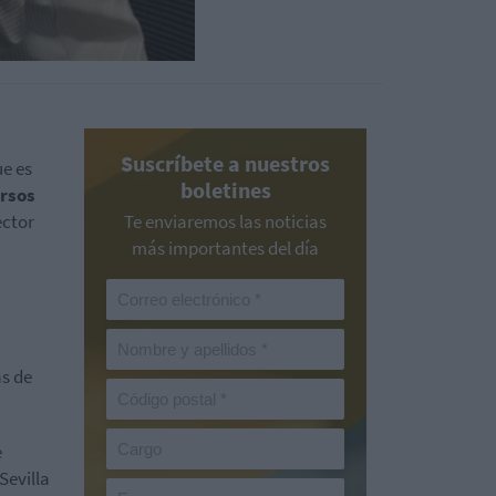
Suscríbete a nuestros
ue es
boletines
rsos
ector
Te enviaremos las noticias
más importantes del día
as de
e
Sevilla