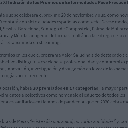
la
XII edición de los Premios de Enfermedades Poco Frecuen
la que se celebrará el próximo 20 de noviembre y que, como nov
0 contará con siete ciudades españolas como sede. De ese modo,
, Sevilla, Barcelona, Santiago de Compostela, Palma de Mallorca
nca y Mérida, acogerán de forma simultánea la entrega de pre
rá retransmitida en streaming.
premios en los que el programa Valor Salud ha sido destacado ti
bjetivo distinguir la excelencia, profesionalidad y compromiso p
ón, innovación, investigación y divulgación en favor de los pacie
tologías poco frecuentes.
a ocasión, habrá
20 premiados en 17 categorías
; la mayor part
cimientos a colectivos como homenaje al esfuerzo de todos los
ionales sanitarios en tiempos de pandemia, que en 2020 cobra m
abras de Meco,
“existe sólo una salud, no varias sanidades”
y, por