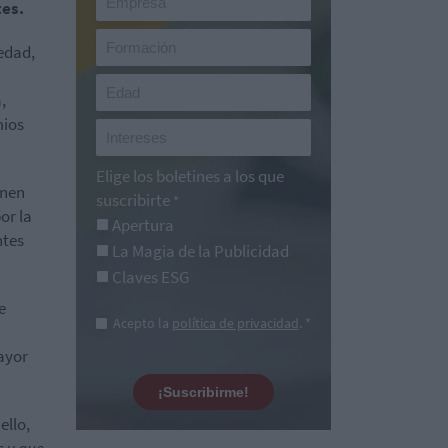
tes.
edad,
,
mios
Elige los boletines a los que
enen
suscribirte
*
or la
Apertura
ntes
La Magia de la Publicidad
Claves ESG
e
Acepto la
política de privacidad
. *
ayor
¡Suscribirme!
 ello,