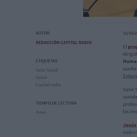
AUTOR
15/10/2
REDACCIÓN CAPITAL RADIO
El
pro
dirigi
ETIQUETAS
Huma
sanita
Valor Salud
Enferm
Salud
Capital radio
Valor 
sanida
TIEMPO DE LECTURA
profes
los te
4 min
Jesús
miérco