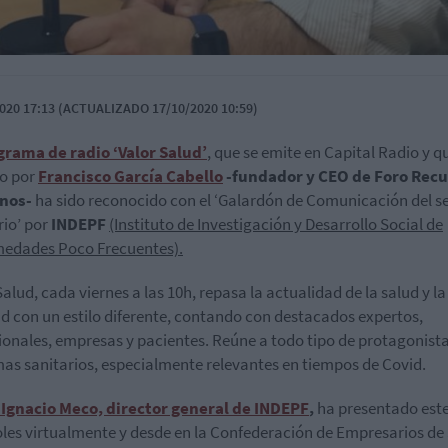
020 17:13 (ACTUALIZADO 17/10/2020 10:59)
grama de radio ‘Valor Salud’
, que se emite en Capital Radio y q
do por
Francisco García Cabello
-fundador y CEO de Foro Recu
nos-
ha sido reconocido con el ‘Galardón de Comunicación del s
rio’ por
INDEPF
(Instituto de Investigación y Desarrollo Social de
edades Poco Frecuentes).
Salud, cada viernes a las 10h, repasa la actualidad de la salud y la
d con un estilo diferente, contando con destacados expertos,
ionales, empresas y pacientes. Reúne a todo tipo de protagonist
mas sanitarios, especialmente relevantes en tiempos de Covid.
 Ignacio Meco, director general de INDEPF
,
ha presentado est
les virtualmente y desde en la Confederación de Empresarios de 