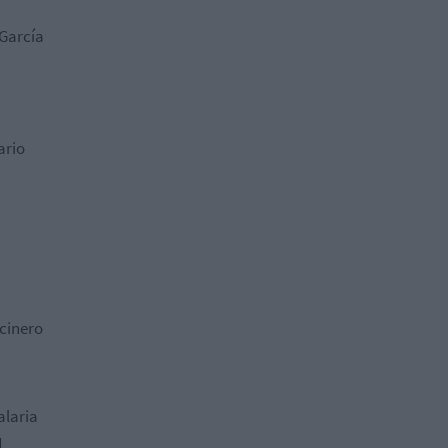
García
ario
cinero
alaria
d