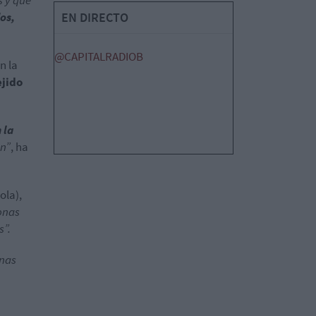
s y que
os,
EN DIRECTO
@CAPITALRADIOB
n la
ejido
 la
an”
, ha
ola),
onas
s”.
onas