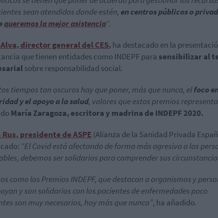
olíticos se tienen que poner de acuerdo para gestionar los recurso
ientes sean atendidos donde estén,
en centros públicos o privad
e
queremos la mejor asistencia
“.
Alva, director general del CES
,
ha destacado en la presentació
ancia que tienen entidades como INDEPF para
sensibilizar al t
sarial
sobre responsabilidad social.
tos tiempos tan oscuros hay que poner, más que nunca, el
foco en
ridad y el apoyo a la salud
, valores que estos premios represent
ado
María Zaragoza, escritora y madrina de INDEPF 2020.
s Rus, presidente de ASPE
(Alianza de la Sanidad Privada Españ
icado:
“El Covid está afectando de forma más agresiva a las pers
ables, debemos ser solidarios para comprender sus circunstancia
os como los Premios INDEPF, que destacan a organismos y pers
oyan y son solidarios con los pacientes de enfermedades poco
ntes son muy necesarios, hoy más que nunca”
, ha añadido.