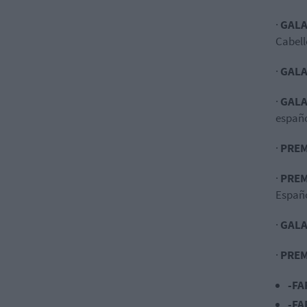
·
GALA
Cabell
·
GALA
·
GALA
españ
·
PREM
·
PREM
Españo
·
GALA
·
PREM
-FA
-FA