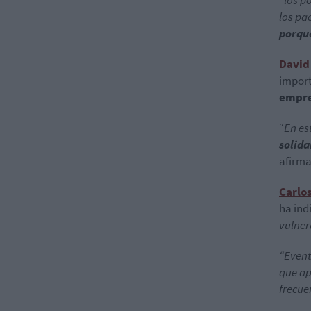
“los p
los
pac
porqu
David 
import
empre
“
En es
solida
afirm
Carlo
ha ind
vulner
“Event
que ap
frecue