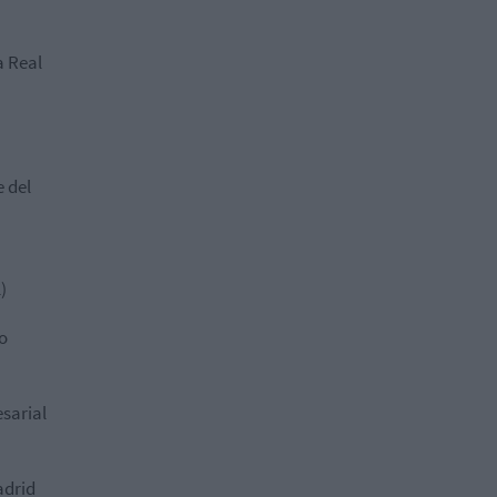
a Real
 del
)
o
sarial
adrid