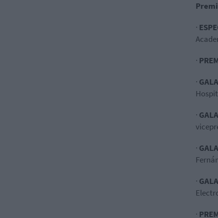
Premi
·
ESPE
Acade
·
PREM
·
GALA
Hospit
·
GALA
vicepr
·
GALA
Fernán
·
GALA
Elect
·
PREM