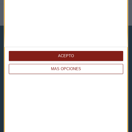
NOTICIAS RELACIONADAS
ACEPTO
Capital Radio
MÁS OPCIONES
Noticias
Eventos
Consultorios
Programas y podcasts