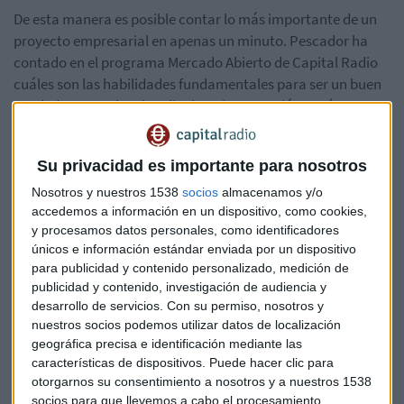
De esta manera es posible contar lo más importante de un
proyecto empresarial en apenas un minuto. Pescador ha
contado en el programa Mercado Abierto de Capital Radio
cuáles son las habilidades fundamentales para ser un buen
vendedor. Escucha el audio de su intervención aquí:
https://play.uwhisp.com/MercadoAbierto/como-vender-su-
Su privacidad es importante para nosotros
empresa-en-un-minuto-con-mppescador-de-
medialunacom
Nosotros y nuestros 1538
socios
almacenamos y/o
accedemos a información en un dispositivo, como cookies,
y procesamos datos personales, como identificadores
Empresa
Emprendedores
Venta
únicos e información estándar enviada por un dispositivo
para publicidad y contenido personalizado, medición de
publicidad y contenido, investigación de audiencia y
desarrollo de servicios.
Con su permiso, nosotros y
nuestros socios podemos utilizar datos de localización
geográfica precisa e identificación mediante las
características de dispositivos. Puede hacer clic para
Suscríbete a nuestros boletines
otorgarnos su consentimiento a nosotros y a nuestros 1538
socios para que llevemos a cabo el procesamiento