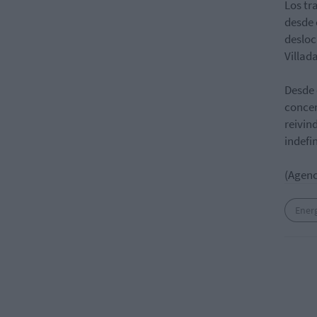
Los tr
desde 
desloc
Villad
Desde 
concen
reivin
indefi
(Agenc
Energ