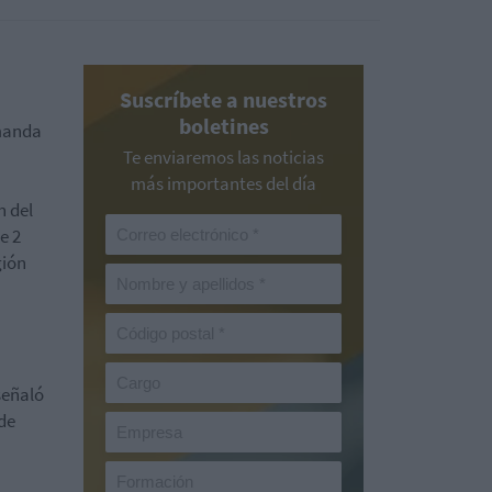
Suscríbete a nuestros
boletines
emanda
Te enviaremos las noticias
más importantes del día
n del
e 2
gión
señaló
de