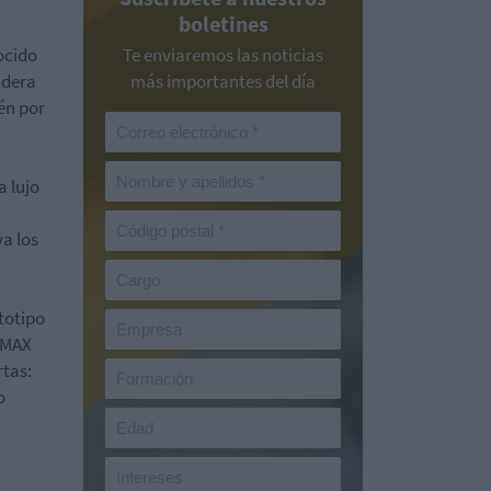
boletines
ocido
Te enviaremos las noticias
adera
más importantes del día
én por
a lujo
a los
totipo
S-MAX
rtas:
o