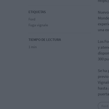
https:
ETIQUETAS
Nuevo
Mondeo
Ford
experi
Fuga vignale
una ex
TIEMPO DE LECTURA
Los Fo
1 min
y aten
dispon
300 pu
Se ha 
previo
Vignal
hasta 
puerta
Ford