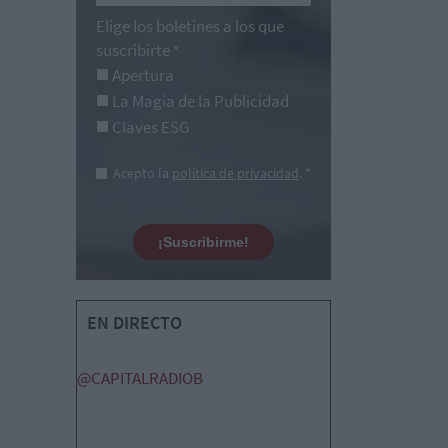
Elige los boletines a los que
suscribirte
*
Apertura
La Magia de la Publicidad
Claves ESG
Acepto la
política de privacidad
. *
¡Suscribirme!
EN DIRECTO
@CAPITALRADIOB