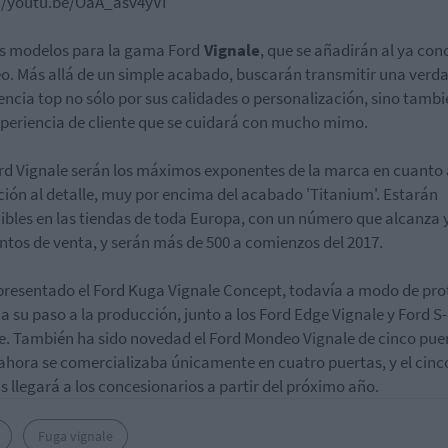
//youtu.be/OaA_asv4yVI
s modelos para la gama Ford
Vignale
, que se añadirán al ya con
. Más allá de un simple acabado, buscarán transmitir una verd
encia top no sólo por sus calidades o personalización, sino tambi
periencia de cliente que se cuidará con mucho mimo.
rd Vignale serán los máximos exponentes de la marca en cuanto 
ción al detalle, muy por encima del acabado 'Titanium'. Estarán
ibles en las tiendas de toda Europa, con un número que alcanza y
ntos de venta, y serán más de 500 a comienzos del 2017.
presentado el Ford Kuga Vignale Concept, todavía a modo de pro
 a su paso a la producción, junto a los Ford Edge Vignale y Ford 
e. También ha sido novedad el Ford Mondeo Vignale de cinco pue
ahora se comercializaba únicamente en cuatro puertas, y el cinc
s llegará a los concesionarios a partir del próximo año.
Fuga vignale