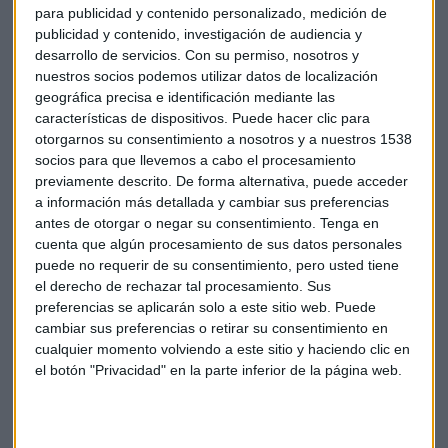
firmo varios contratos para poner en marcha proyectos de
para publicidad y contenido personalizado, medición de
publicidad y contenido, investigación de audiencia y
inteligencia que incluían seguimientos o intervención de
desarrollo de servicios.
Con su permiso, nosotros y
llamadas a empresarios, abogados y periodistas.
nuestros socios podemos utilizar datos de localización
geográfica precisa e identificación mediante las
Con el primer contrato de 2004 entre Cenyt, la empresa de
características de dispositivos. Puede hacer clic para
Villarejo, y BBVA, el comisario trató de obtener información
otorgarnos su consentimiento a nosotros y a nuestros 1538
sobre el intento de adquisición por parte de Sacyr de una
socios para que llevemos a cabo el procesamiento
participación significativa de BBVA. El conocido como
previamente descrito. De forma alternativa, puede acceder
“Proyecto Trampa”. Según el juez se cumplen los
a información más detallada y cambiar sus preferencias
presupuestos para abrir un juicio oral contra la entidad
antes de otorgar o negar su consentimiento.
Tenga en
cuenta que algún procesamiento de sus datos personales
como persona jurídica penalmente responsable. Indica
puede no requerir de su consentimiento, pero usted tiene
García Castellón que no se puede obviar que es una gran
el derecho de rechazar tal procesamiento. Sus
entidad financiera, cotizada y bajo un mercado regulado.
preferencias se aplicarán solo a este sitio web. Puede
cambiar sus preferencias o retirar su consentimiento en
¿Qué ocurrirá con la opa?
cualquier momento volviendo a este sitio y haciendo clic en
el botón "Privacidad" en la parte inferior de la página web.
Todo esto llega mientras BBVA no se despega de las
portadas de los diarios económicos por su opa hostil sobre
Banco Sabadell. Las estimaciones de la entidad prevén que