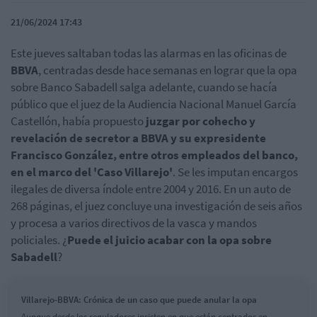
21/06/2024 17:43
Este jueves saltaban todas las alarmas en las oficinas de
BBVA
, centradas desde hace semanas en lograr que la opa
sobre Banco Sabadell salga adelante, cuando se hacía
público que el juez de la Audiencia Nacional Manuel García
Castellón, había propuesto
juzgar por cohecho y
revelación de secretor a BBVA y su expresidente
Francisco González, entre otros empleados del banco,
en el marco del 'Caso Villarejo'
. Se les imputan encargos
ilegales de diversa índole entre 2004 y 2016. En un auto de
268 páginas, el juez concluye una investigación de seis años
y procesa a varios directivos de la vasca y mandos
policiales. ¿
Puede el juicio acabar con la opa sobre
Sabadell
?
Villarejo-BBVA: Crónica de un caso que puede anular la opa
Aunque desde los reguladores insisten en que están centrados en