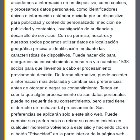
estar a la altura de la confianza depositada en nosotros”
accedemos a información en un dispositivo, como cookies,
y procesamos datos personales, como identificadores
No obstante, la compañía ha alertado de que si se produjera
únicos e información estándar enviada por un dispositivo
para publicidad y contenido personalizado, medición de
una prohibición a nivel europeo sobre el uso de la tecnología
publicidad y contenido, investigación de audiencia y
de Huawei en las redes de acceso sería un "gran problema"
desarrollo de servicios.
Con su permiso, nosotros y
para Vodafone, así como para el sector de las
nuestros socios podemos utilizar datos de localización
telecomunicaciones europeo "al completo". El consejero
geográfica precisa e identificación mediante las
delegado también ha criticado que el debate sobre los
características de dispositivos. Puede hacer clic para
posibles usos de la tecnología de Huawei por parte del
otorgarnos su consentimiento a nosotros y a nuestros 1538
Gobierno chino con fines de espionaje se está realizando "a
socios para que llevemos a cabo el procesamiento
previamente descrito. De forma alternativa, puede acceder
nivel político" y de forma "simplista".
a información más detallada y cambiar sus preferencias
antes de otorgar o negar su consentimiento.
Tenga en
"Tenemos que avanzar hacia un debate basado en hechos",
cuenta que algún procesamiento de sus datos personales
ha insistido. "Es el momento de iniciar conversaciones con
puede no requerir de su consentimiento, pero usted tiene
las agencias de seguridad, los políticos y Huawei para
el derecho de rechazar tal procesamiento. Sus
mejorar el entendimiento de todos y dejar claro los pasos
preferencias se aplicarán solo a este sitio web. Puede
que está dando Huawei", ha apostillado el ejecutivo de
cambiar sus preferencias o retirar su consentimiento en
cualquier momento volviendo a este sitio y haciendo clic en
Vodafone. De su lado, la compañía asiática ha destacado en
el botón "Privacidad" en la parte inferior de la página web.
un comunicado que mantiene una relación "estratégica"