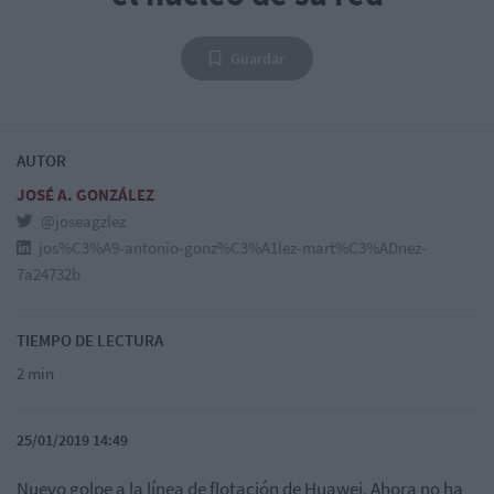
Guardar
AUTOR
JOSÉ A. GONZÁLEZ
@joseagzlez
jos%C3%A9-antonio-gonz%C3%A1lez-mart%C3%ADnez-
7a24732b
TIEMPO DE LECTURA
2 min
25/01/2019 14:49
Nuevo golpe a la línea de flotación de Huawei. Ahora no ha