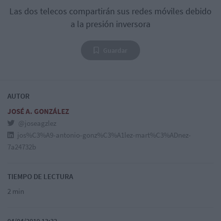
Las dos telecos compartirán sus redes móviles debido
a la presión inversora
Guardar
AUTOR
JOSÉ A. GONZÁLEZ
@joseagzlez
jos%C3%A9-antonio-gonz%C3%A1lez-mart%C3%ADnez-
7a24732b
TIEMPO DE LECTURA
2 min