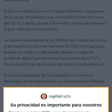
04/04/2019 13:32
El 5G va tomando forma en el Viejo Continente, aunque en
otras zonas del planeta ya es una realidad como en Corea
del Sur. En España, queda aún mucho camino por recorrer y
el gran salto aún no se ha dado.
La subasta de la banda de los 700MHz aún espera fecha y se
prevé que hasta el primer semestre de 2020 no tenga lugar.
Aunque para llegar a ello, queda resolver el segundo
dividendo digital que reordenará los canales de la TDT y
liberará esa franja de la banda del espectro radioeléctrico.
El coste de la llegada del 5G supondrá un coste en el
despliegue de las nuevas redes. La subasta por los bloques
de frecuencias en Alemania ha recaudado casi 2.533
millones de euros en sus primeros quince días gracias a las
pujas de los cuatro operadores en liza, Telefónica
Deutschland, Deutsche Telekom, Vodafone y Drillitsch, filial
Su privacidad es importante para nosotros
de Unitedinternet.