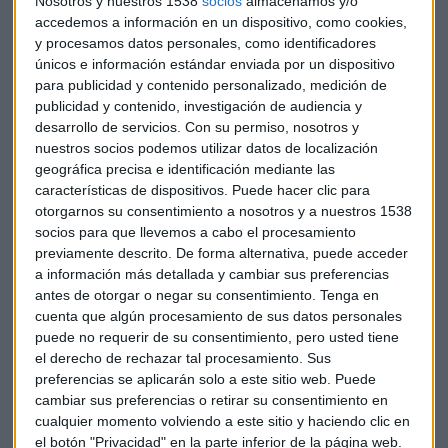
Nosotros y nuestros 1538
socios
almacenamos y/o
accedemos a información en un dispositivo, como cookies,
El despliegue masivo de esta nueva tecnología, según los
y procesamos datos personales, como identificadores
expertos, generará unos 18.000 nuevos emplazamientos y
únicos e información estándar enviada por un dispositivo
para publicidad y contenido personalizado, medición de
disparará el número de nuevas antenas, un desembolso que
publicidad y contenido, investigación de audiencia y
disparará la cifra de gastos del presupuesto 5G de las
desarrollo de servicios.
Con su permiso, nosotros y
compañías.
nuestros socios podemos utilizar datos de localización
geográfica precisa e identificación mediante las
Esta alianza no es ‘rara’, ya que está siendo una práctica
características de dispositivos. Puede hacer clic para
habitual en los países comunitarios. El pasado 23 de enero,
otorgarnos su consentimiento a nosotros y a nuestros 1538
Vodafone y la filial de Telefónica en Reino Unido anunciaron
socios para que llevemos a cabo el procesamiento
una alianza para construir una red conjunta de 5G en el país.
previamente descrito. De forma alternativa, puede acceder
a información más detallada y cambiar sus preferencias
El segundo acuerdo llegó en Italia en el mes de febrero.
antes de otorgar o negar su consentimiento.
Tenga en
cuenta que algún procesamiento de sus datos personales
Vodafone y Telecom Italia (TIM) comparten red y, además,
puede no requerir de su consentimiento, pero usted tiene
torres y equipamiento de radio. El matrimonio, en este caso
el derecho de rechazar tal procesamiento. Sus
de conveniencia, en España era clara, pero por descarte.
preferencias se aplicarán solo a este sitio web. Puede
cambiar sus preferencias o retirar su consentimiento en
Telefónica descartada por su rivalidad, aunque en Italia las
cualquier momento volviendo a este sitio y haciendo clic en
diferencias se quedaron a un lado. MásMóvil cuenta con una
el botón "Privacidad" en la parte inferior de la página web.