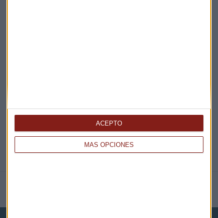
¡Suscribirme!
EN DIRECTO
@CAPITALRADIOB
ACEPTO
MÁS OPCIONES
NOTICIAS RELACIONADAS