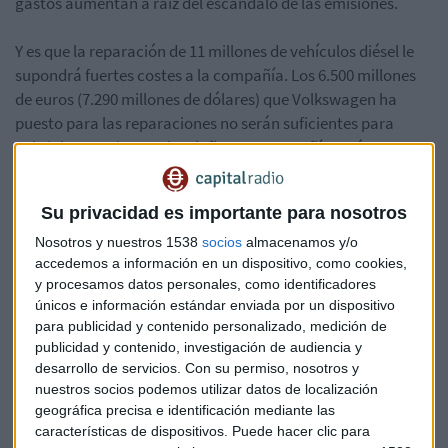
gastos aumentan a raíz del escándalo de las emisiones.
Y es que la reparación de 11 millones de vehículos diésel le
supondrá fuertes costes a la compañía. Los 6.500 millones
de euros (7.290 millones de dólares) que Volkswagen ha
puesto para las reparaciones no serán suficientes para
cubrir las sanciones y los daños. La compañía está
explorando nuevas opciones, entre ellas, simplemente
actualizar el software, para poder reemplazar algunos de
Su privacidad es importante para nosotros
los coches. Las sanciones que ha recibido Volkswagen
ascienden a 7.400 millones de dólares sólo en EEUU, según
Nosotros y nuestros 1538
socios
almacenamos y/o
accedemos a información en un dispositivo, como cookies,
afirman los analistas de Sanford C. Bernstein Ltd.
y procesamos datos personales, como identificadores
únicos e información estándar enviada por un dispositivo
Müller ha señalado que, aunque esta crisis acarreará
para publicidad y contenido personalizado, medición de
consecuencias, entre ellas recortes masivos, hará todo lo
publicidad y contenido, investigación de audiencia y
posible por mantener los empleos. Las secuelas financieras,
desarrollo de servicios.
Con su permiso, nosotros y
sin embargo, todavía no están claras.
nuestros socios podemos utilizar datos de localización
geográfica precisa e identificación mediante las
características de dispositivos. Puede hacer clic para