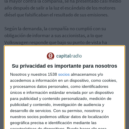
la mayor contra la compañía, se ha presentado casi medio
año después de salir a la luz el escándalo de los motores
diésel que falsificaban el resultado de sus emisiones.
Según la demanda, la compañía no cumplió con su
obligación de informar a sus accionistas, a lo que
Volkswagen responde que bajo su punto de vista ha
cumplido con todas las obligaciones específicas de
información.
Su privacidad es importante para nosotros
Esta denuncia presentada por el bufete de abogados TISAB,
Nosotros y nuestros 1538
socios
almacenamos y/o
defiende los intereses de inversores de todo el mundo, como
accedemos a información en un dispositivo, como cookies,
Estados Unidos, Canadá, Reino Unido, Europa, Asia y
y procesamos datos personales, como identificadores
Australia. El consorcio de firmas de abogados continuará
únicos e información estándar enviada por un dispositivo
coordinando y apoyando las reclamaciones por entidades
para publicidad y contenido personalizado, medición de
institucionales contra Volkswagen AG.
publicidad y contenido, investigación de audiencia y
desarrollo de servicios.
Con su permiso, nosotros y
nuestros socios podemos utilizar datos de localización
Volkswagen
Escándalo
Demanda
Diesel
geográfica precisa e identificación mediante las
características de dispositivos. Puede hacer clic para