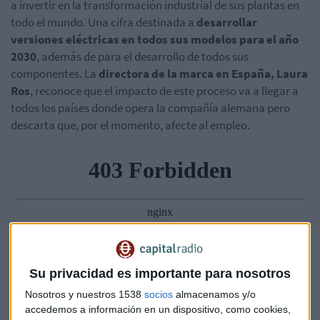
a invertir en la transformación industrial de sus plantas en
todo el mundo. Una cifra destinada a
desarrollar
versiones eléctricas en todos sus modelos para el año
2030
, además de para el desarrollo de todos sus
componentes. La
directora de la marca en España, Laura
Ros
, reconoce que el impacto de este proceso va a llegar a
todos los países donde opera la compañía alemana pero
descarta que, por el momento, afecte al empleo.
Su privacidad es importante para nosotros
Nosotros y nuestros 1538
socios
almacenamos y/o
accedemos a información en un dispositivo, como cookies,