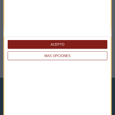
@CAPITALRADIOB
ACEPTO
MÁS OPCIONES
NOTICIAS RELACIONADAS
Capital Radio