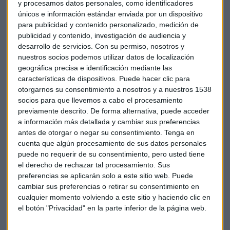
y procesamos datos personales, como identificadores
únicos e información estándar enviada por un dispositivo
para publicidad y contenido personalizado, medición de
publicidad y contenido, investigación de audiencia y
desarrollo de servicios.
Con su permiso, nosotros y
nuestros socios podemos utilizar datos de localización
geográfica precisa e identificación mediante las
Volkswagen mantiene a su vez la apuesta por los
vehículos
características de dispositivos. Puede hacer clic para
diésel
y Ros explica que durante este proceso tendrán que
otorgarnos su consentimiento a nosotros y a nuestros 1538
convivir con los modelos eléctricos y también con los de
socios para que llevemos a cabo el procesamiento
gasolina. Asegura que
"las ventas deben equilibrarse"
.
previamente descrito. De forma alternativa, puede acceder
a información más detallada y cambiar sus preferencias
antes de otorgar o negar su consentimiento.
Tenga en
En cuanto al mercado español,
Laura Ros reconoce que el
cuenta que algún procesamiento de sus datos personales
parque necesita estímulos como el plan Pive para
puede no requerir de su consentimiento, pero usted tiene
renovarse
, ya que es uno de los que tienen mayor
el derecho de rechazar tal procesamiento. Sus
antigüedad de Europa. Por otro lado, Volkswagen tiene
preferencias se aplicarán solo a este sitio web. Puede
grandes expectativas de ventas en España gracias a los
cambiar sus preferencias o retirar su consentimiento en
nuevos lanzamientos de cara a final de año.
cualquier momento volviendo a este sitio y haciendo clic en
el botón "Privacidad" en la parte inferior de la página web.
Motor
Volkswagen
Vehículo eléctrico
Diesel