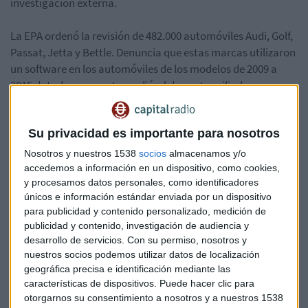
investigación externa.
La EPA ordenó la revisión de 482.000 automóviles Audi, Golf,
Passat, Jetta y Bettle. Denuncia que estas marcas utilizaron
un software en los automóviles de los modelos de 2009 a
2015 dotados con motores diésel de cuatro cilindros que
evitan las regulaciones sobre emisiones de contaminantes.
Según la Agencia, estos modelos emiten hasta 40 veces más
Su privacidad es importante para nosotros
contaminantes de lo permitido.
Nosotros y nuestros 1538
socios
almacenamos y/o
Javier Galán,
gestor de Renta 4, destaca que lo sucedido es
accedemos a información en un dispositivo, como cookies,
y procesamos datos personales, como identificadores
muy negativo porque no se trata de un error sino de algo
únicos e información estándar enviada por un dispositivo
intencionado… y la posible multa podría tener graves
para publicidad y contenido personalizado, medición de
consecuencias en sus cuentas:
publicidad y contenido, investigación de audiencia y
desarrollo de servicios.
Con su permiso, nosotros y
nuestros socios podemos utilizar datos de localización
geográfica precisa e identificación mediante las
características de dispositivos. Puede hacer clic para
otorgarnos su consentimiento a nosotros y a nuestros 1538