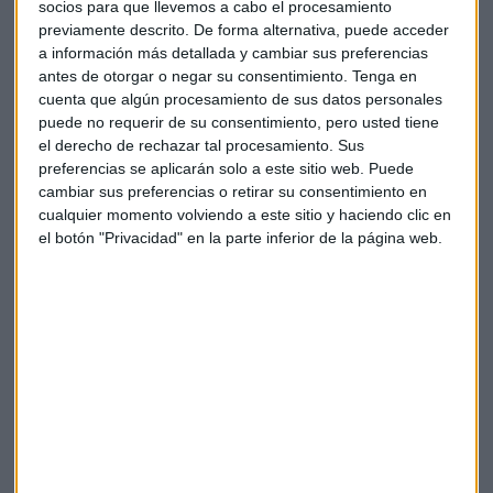
socios para que llevemos a cabo el procesamiento
previamente descrito. De forma alternativa, puede acceder
a información más detallada y cambiar sus preferencias
antes de otorgar o negar su consentimiento.
Tenga en
cuenta que algún procesamiento de sus datos personales
El Consejo de Administración de la automovilística podría
puede no requerir de su consentimiento, pero usted tiene
reunirse este mismo viernes para analizar la situación,
el derecho de rechazar tal procesamiento. Sus
según fuentes que cita Reuters. Mientras,
BWM y Daimler
preferencias se aplicarán solo a este sitio web. Puede
ya han emitido sendos comunicados en los que aseguran
cambiar sus preferencias o retirar su consentimiento en
que no están siendo investigados por las autoridades de
cualquier momento volviendo a este sitio y haciendo clic en
medio ambiente norteamericana.
el botón "Privacidad" en la parte inferior de la página web.
Julián Coca,
responsable de renta variable de MCH, cree
que el castigo que está sufriendo hoy el sector puede
convertirse en una oportunidad de compra: