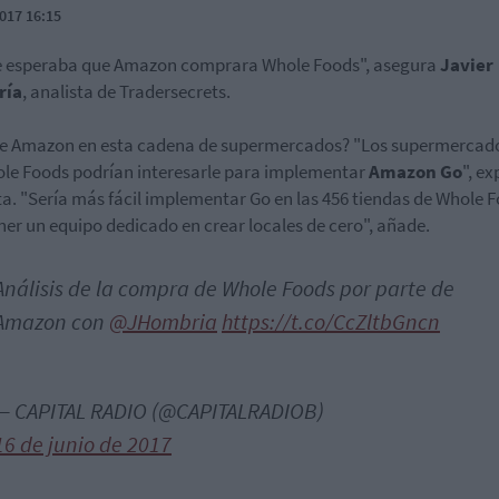
017 16:15
e esperaba que Amazon comprara Whole Foods", asegura
Javier
ría
, analista de Tradersecrets.
e Amazon en esta cadena de supermercados? "Los supermercad
le Foods podrían interesarle para implementar
Amazon Go
", ex
ta. "Sería más fácil implementar Go en las 456 tiendas de Whole 
ner un equipo dedicado en crear locales de cero", añade.
Análisis de la compra de Whole Foods por parte de
Amazon con
@JHombria
https://t.co/CcZltbGncn
— CAPITAL RADIO (@CAPITALRADIOB)
16 de junio de 2017