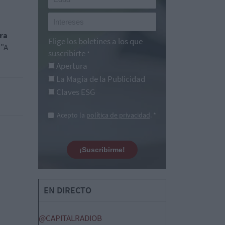
ra
Elige los boletines a los que
 "A
suscribirte
*
Apertura
La Magia de la Publicidad
Claves ESG
Acepto la
política de privacidad
. *
¡Suscribirme!
EN DIRECTO
@CAPITALRADIOB