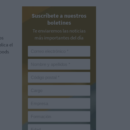
Suscríbete a nuestros
boletines
Te enviaremos las noticias
os
más importantes del día
plica el
Foods