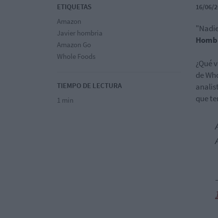
ETIQUETAS
16/06/2
Amazon
"Nadi
Javier hombria
Homb
Amazon Go
Whole Foods
¿Qué v
de Who
TIEMPO DE LECTURA
analis
que te
1 min