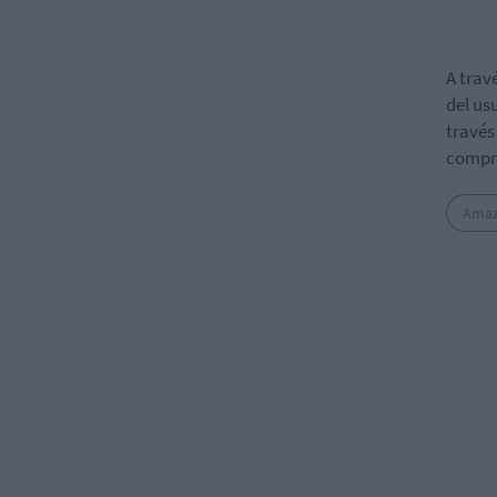
A trav
del us
través
compra
Ama