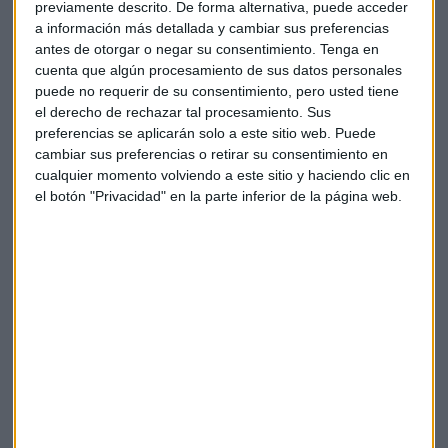
previamente descrito. De forma alternativa, puede acceder
culpa la tiene ese prejuicio nuestro de que es mejor estudiar
a información más detallada y cambiar sus preferencias
un grado universitario que recurrir a la formación
antes de otorgar o negar su consentimiento.
Tenga en
profesional. Solo un 24% de los jóvenes españoles apuestan
cuenta que algún procesamiento de sus datos personales
por estos estudios, un porcentaje más de 10 puntos por
puede no requerir de su consentimiento, pero usted tiene
debajo de la media europea, que se sitúa en el 36%.
Y al
el derecho de rechazar tal procesamiento. Sus
contrario de lo que pensamos, esa sobrecualificación no es
preferencias se aplicarán solo a este sitio web. Puede
nada buena.
cambiar sus preferencias o retirar su consentimiento en
cualquier momento volviendo a este sitio y haciendo clic en
el botón "Privacidad" en la parte inferior de la página web.
Otra de las carencias de los jóvenes es cómo se mueven a la
hora de la verdad: sus capacidades y sus actitudes en el
entorno laboral. Un 56% de las empresas echan en falta la
capacidad de trabajar en equipo en los jóvenes, mientras
que un 40% no ven por ningún lado esa iniciativa tan
necesaria a la hora de trabajar.
Muchos problemas con una solución bastante simple para
la mayoría de las empresas encuestadas:
un mayor énfasis
en las prácticas en empresas
. Eso es lo que dicen que
quieren, pero los números hablan por sí solos: de 2015 a 2017