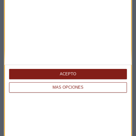
Elige los boletines a los que suscribirte
*
Apertura
La Magia de la Publicidad
Claves ESG
Acepto la
política de privacidad
. *
ACEPTO
¡Suscribirme!
MÁS OPCIONES
EN DIRECTO
@CAPITALRADIOB