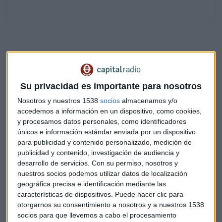
Un 72% de las empresas encuestadas cree que la revolución
digital tendrá un impacto alto en el cambio de los perfiles
laborales. El problema es que los jóvenes no están
Su privacidad es importante para nosotros
cumpliendo bien con este requisito, porque
el 68% de las
Nosotros y nuestros 1538
socios
almacenamos y/o
empresas no está encontrando perfiles con
accedemos a información en un dispositivo, como cookies,
conocimientos de nuevas tecnologías
, entre los que
y procesamos datos personales, como identificadores
podríamos encontrar conocimientos de big data o
únicos e información estándar enviada por un dispositivo
para publicidad y contenido personalizado, medición de
blockchain.
publicidad y contenido, investigación de audiencia y
desarrollo de servicios.
Con su permiso, nosotros y
Pero aquí los españoles presentamos una paradoja
nuestros socios podemos utilizar datos de localización
interesante: en algunos casos nos faltan conocimientos
geográfica precisa e identificación mediante las
pero en otros estamos sobrecualificados.
Un 27% de los
características de dispositivos. Puede hacer clic para
empleados tiene una formación superior a la que
otorgarnos su consentimiento a nosotros y a nuestros 1538
necesita para su puesto de trabajo
. Y gran parte de la
socios para que llevemos a cabo el procesamiento