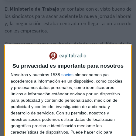
El
Ministerio de Trabajo
ya contaba con el visto bueno de
los sindicatos para sacar adelante la nueva jornada laboral
y, la negociación estaba centrada en llegar a un acuerdo
con los empresarios.
Sin embargo, como ya había dejado ver el
líder de la
patronal, Antonio Garamendi
, la CEOE votaba este
pasado martes en contra de la última propuesta del
Gobierno, que había contemplado la
concesión de ayudas
Su privacidad es importante para nosotros
directas
por un importe de hasta
375 millones de euros
Nosotros y nuestros 1538
socios
almacenamos y/o
dirigida a las
pymes
de menos de cinco trabajadores de los
accedemos a información en un dispositivo, como cookies,
sectores de
hostelería, comercio, agricultura, limpieza y
y procesamos datos personales, como identificadores
únicos e información estándar enviada por un dispositivo
peluquería.
para publicidad y contenido personalizado, medición de
publicidad y contenido, investigación de audiencia y
Los empresarios aseguran que dicha propuesta va en
desarrollo de servicios.
Con su permiso, nosotros y
contra de la Constitución: "modificar por ley cuestiones que
nuestros socios podemos utilizar datos de localización
son materia propia de los convenios colectivos supone una
geográfica precisa e identificación mediante las
intromisión a la negociación colectiva, consagrada en el
características de dispositivos. Puede hacer clic para