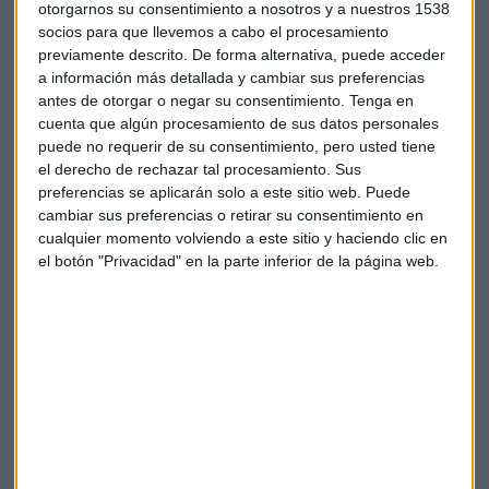
art. 37.1".
otorgarnos su consentimiento a nosotros y a nuestros 1538
socios para que llevemos a cabo el procesamiento
Las ayudas a pymes, en el aire
previamente descrito. De forma alternativa, puede acceder
a información más detallada y cambiar sus preferencias
El descuelgue de las empresas al Plan
PYME 375
, que así se
antes de otorgar o negar su consentimiento.
Tenga en
llama la medida, provoca que el paquete de ayudas a las
cuenta que algún procesamiento de sus datos personales
pymes pudiera caerse de la propuesta legislativa recogida
puede no requerir de su consentimiento, pero usted tiene
en el
acuerdo PSOE-SUMAR
.
el derecho de rechazar tal procesamiento. Sus
preferencias se aplicarán solo a este sitio web. Puede
cambiar sus preferencias o retirar su consentimiento en
Desde el sindicato,
Unai Sordo, secretario general de
cualquier momento volviendo a este sitio y haciendo clic en
CCOO
, instaba al Gobierno a legislar la reducción de jornada
el botón "Privacidad" en la parte inferior de la página web.
laboral tras el rechazo de CEOE y Cepyme. Insiste además,
que ahora se debe afrontar una negociación parlamentaria
compleja.
En este punto, el
secretario general de UGT, Pepe
Álvarez
, se mostraba convencido de una posible mayoría
en el Congreso de los Diputados para llevar adelante la
jornada de 37,5 horas semanales. Ambos sindicatos (
CCOO
y UGT
) tenían previsto reunirse sobre la propuesta hoy 11 de