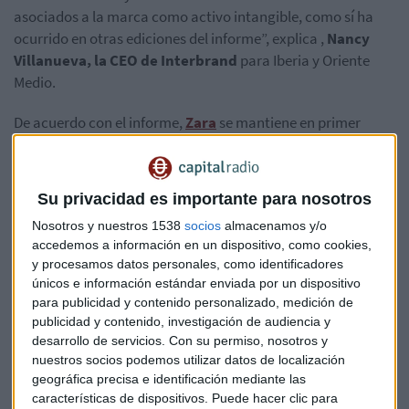
asociados a la marca como activo intangible, como sí ha
ocurrido en otras ediciones del informe”, explica ,
Nancy
Villanueva, la CEO de Interbrand
para Iberia y Oriente
Medio.
De acuerdo con el informe,
Zara
se mantiene en primer
lugar con un valor de marca de 11.842 millones de euros,
seguida de
Movistar
(8.500 millones). Ambas han sufrido
una
caída del 21% de su valor empresarial
en los dos
Su privacidad es importante para nosotros
últimos años. En tercer lugar se encuentra la marca
Nosotros y nuestros 1538
socios
almacenamos y/o
Santander
con 8.139 millones de euros, cuyo valor ha
accedemos a información en un dispositivo, como cookies,
crecido un 9%. El banco español
BBVA
decrece un 3%
y procesamos datos personales, como identificadores
respecto a 2019 y
CaixaBank
cierra el top 5 con un
únicos e información estándar enviada por un dispositivo
crecimiento del 43% en los dos últimos años gracias a la
para publicidad y contenido personalizado, medición de
integración de Bankia. Estas cinco primeras marcas de la
publicidad y contenido, investigación de audiencia y
lista representa el 70% de las firmas incluidas en el informe,
desarrollo de servicios.
Con su permiso, nosotros y
nuestros socios podemos utilizar datos de localización
lo que suponen un valor de mercado de 35.201 millones de
geográfica precisa e identificación mediante las
euros
características de dispositivos. Puede hacer clic para