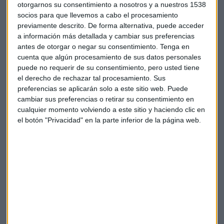
otorgarnos su consentimiento a nosotros y a nuestros 1538
socios para que llevemos a cabo el procesamiento
previamente descrito. De forma alternativa, puede acceder
a información más detallada y cambiar sus preferencias
antes de otorgar o negar su consentimiento.
Tenga en
cuenta que algún procesamiento de sus datos personales
puede no requerir de su consentimiento, pero usted tiene
el derecho de rechazar tal procesamiento. Sus
preferencias se aplicarán solo a este sitio web. Puede
cambiar sus preferencias o retirar su consentimiento en
cualquier momento volviendo a este sitio y haciendo clic en
el botón "Privacidad" en la parte inferior de la página web.
Las diez primeras posiciones de la lista las completan la
energética
Repsol
(1.846 millones),
Mercadona
(1.692
millones),
Iberdrola
(1.372 millones),
Massimo Dutti
(1.212
millones) y
Bershka
(1.096 millones). Otras marcas que han