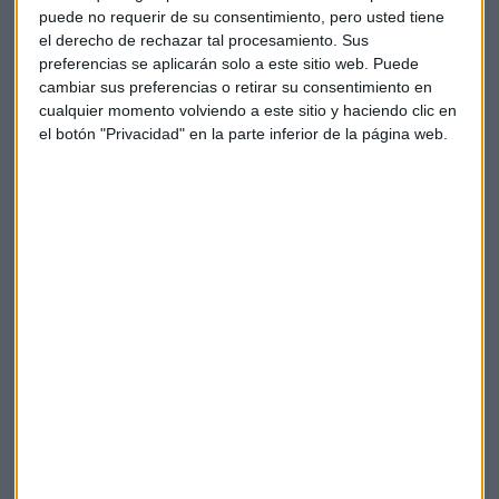
puede no requerir de su consentimiento, pero usted tiene
el derecho de rechazar tal procesamiento. Sus
preferencias se aplicarán solo a este sitio web. Puede
cambiar sus preferencias o retirar su consentimiento en
cualquier momento volviendo a este sitio y haciendo clic en
el botón "Privacidad" en la parte inferior de la página web.
Empresas con mayor valor de marca
@capitalradiob
El origen de
%23inditex
%23Zara
%23moda
%23diseño
%23bolsa
%23inversion
%23trading