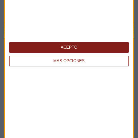
Te enviaremos las noticias más importantes del día
ACEPTO
MÁS OPCIONES
Elige los boletines a los que suscribirte
*
Apertura